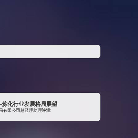
浙江东辰供应链管理有限公司
福建联合石油化工有限公司
厦门象屿兴泓科技发展有限公司
阳煤集团深州化工有限公司
浙江佳宝新纤维集团有限公司
绍兴九洲化纤有限公司
南京君路化工有限公司
厦门国贸化纤有限公司
江苏立新化纤科技有限公司
江苏双星彩塑新材料股份有限公司
中融鼎（深圳）投资有限公司
—炼化行业发展格局展望
易有限公司总经理助理
许津
山东华鲁恒升化工股份有限公司
上海联弘国际贸易有限公司
华祥（中国）高纤有限公司