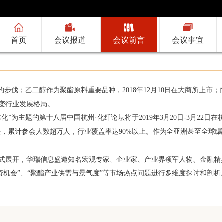
厦门建发轻工有限公司
本身，我们还应该关注什么
●2019年乙二醇供需结构及期现
(2019-03-21)
揭阳市中富化工有限公司
国赢化工江苏有限公司
首页
会议报道
会议前言
会议事宜
宏源恒利（上海）实业有限公司
崇融国际贸易（上海）有限公司
中国石化仪征化纤有限责任公司
伐；乙二醇作为聚酯原料重要品种，2018年12月10日在大商所上市
东方集团物产进出口有限公司
改变行业发展格局。
敦和资产管理有限公司
主题的第十八届中国杭州·化纤论坛将于2019年3月20日-3月22日
石油和化学工业规划院
，累计参会人数超万人，行业覆盖率达90%以上。作为全亚洲甚至全球
浙江源涌实业有限公司
开，华瑞信息盛邀知名宏观专家、企业家、产业界领军人物、金融精英等嘉
浙江万凯新材料有限公司
投资机会”、“聚酯产业供需与景气度”等市场热点问题进行多维度探讨和剖
南京天加热能技术有限公司
海通期货股份有限公司
上海夯石商贸有限公司