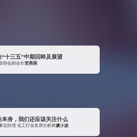
上海羽昂国际贸易有限公司
汉姆德华化工（ 上海） 有限公司
海宁纺织综合企业有限公司
逸诺（宁波）投资管理有限公司
顶丰企业有限公司
中信证券股份有限公司
“十三五”中期回眸及展望
洛阳炼化宏达实业有限责任公司
业协会副会长
贺燕丽
扬州富威尔复合材料有限公司
杜邦贸易(上海)有限公司
大连福佳大化石油化工有限公司
壳牌(中国）有限公司
沁晨科技上海有限公司
业本身，我们还应该关注什么
碧辟（中国）投资有限公司
事总经理 化工行业首席分析师
虞小波
北京旭阳宏业化工有限公司