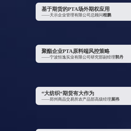
江苏荣泉科技发展有限公司
基于期货的PTA场外期权应用
荣盛控股集团有限公司
——天示企业管理有限公司总顾问
程鹏
逸盛石化销售中心
社科院世界经济与政治研究所
重庆市蓬威石化有限责任公司
浙江华瑞集团有限公司
聚酯企业PTA原料端风控策略
——宁波恒逸实业有限公司研究部副经理
郭丹
吴江福华织造有限公司
青岛萨尔马纺织科技有限责任公司
上海坤艳实业有限公司
永安国富资产管理有限公司
“大纺织“期货有大作为
上海鑫衢实业发展有限公司
——郑州商品交易所农产品部高级经理
展祎
厦门玮泰纺织科技有限公司
南京市化工原料总公司
英能贸易（上海）有限公司