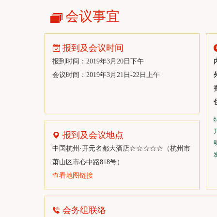
宁波鼎丰创展国际贸易有限公司
会议事宜
浙江智传供应链管理有限责任公司
光大期货有限公司
报到及会议时间
河南能源化工集团有限公司销售公司
报到时间：2019年3月20日下午
易大宗
会议时间：2019年3月21日-22日上午
南通化工轻工股份有限公司
四川能投化学新材料有限公司
分会场冠名：
上海泓茂国际贸易有限公司
建发（上海）有限公司
报到及会议地点
上海常春藤资产管理有限公司
中国杭州·开元名都大酒店☆☆☆☆☆（杭州市
辽阳翔盛塑料包装制品有限公司
萧山区市心中路818号）
主办单位：
华峰集团上海贸易有限公司
查看地图链接
青岛石大胜华国际贸易有限公司
四川弘盛平化工有限责任公司
会务组联络