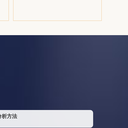
中信期货有限公司
浙江双胜石化有限公司
宁波泓驿欣进出口有限公司
中国金山联合贸易有限责任公司
天津市大运有限公司
中国石化化工销售有限公司华中分公司
上海东亚期货有限公司
华瑞物流
MITSUI & CO.,LTD
PETROCHEM MIDDLE EAST
Sk Global Chemical
TAUBER PETROCHEMICAL
Alpek Polyester (Petrocel Temex SA de CV)
分析方法
盐城市自强化纤机械有限公司