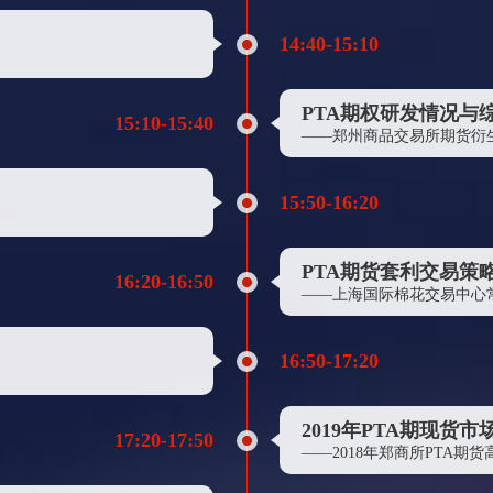
浙江华瑞信息资讯股份有限公司
14:40-15:10
远大物产集团
江苏志远股份有限公司
PTA期权研发情况与
太仓阳鸿石化有限公司
15:10-15:40
——郑州商品交易所期货衍
上海中船重工万邦航运有限公司
东丽合成纤维（南通）有限公司
15:50-16:20
欧瑞康（中国）科技有限公司
联新（开平)高性能纤维有限公司
PTA期货套利交易策
16:20-16:50
格林大华期货有限公司杭州营业部
——上海国际棉花交易中心
太仓市威豪化纤有限公司
16:50-17:20
北京聚燕新枫塑料包装制品有限公司
中化泉州石化有限公司
2019年PTA期现货市
江苏共生电子商务有限公司
17:20-17:50
——2018年郑商所PTA期
上海京笙投资管理有限公司