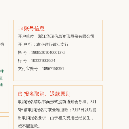
浙江永安资本管理有限公司
浙江千合石化有限公司
华润化学材料科技控股有限公司
账号信息
瑞士鲁克国际贸易和供应有限公司北京代表处
开户单位：浙江华瑞信息资讯股份有限公司
腾龙特种树脂（厦门）有限公司
住宿
开 户 行：农业银行钱江支行
福建航鹭贸易有限公司
帐 号：19085301040001273
新疆天智辰业化工有限公司
行 号：103331008534
浙江泰信物产有限公司
支付宝账号：18967158351
一律
SK CHEMICAL TRADING(HK) LIMITED
证
通
今麦郎饮品股份有限公司
报名取消、退款原则
上海穗泰贸易有限公司
取消报名请以书面形式提前通知会务组。3月
太仓醒狮纺织化工实业有限公司
5日前取消报名可获全额退款；3月5日以后提
上海化工供销有限公司
出取消报名要求，由于相关费用已经发生，
舟山龙恒石油化工有限公司
恕不能退款。