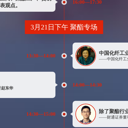
16:00—17:30
上海中期期货股份有限公司
表观点。
张家港保税区佑堂国际贸易有限公司
华立集团股份有限公司
3月21日下午 聚酯专场
英威达管理（上海）有限公司
浙江创苑控股有限公司
福建海峡联合纺织化纤运营中心有限公司
中国化纤工业
13:30—14:00
浙江恒泰源（浙江恒茂化工）
——中国化纤工
上海清算所
中国石化润滑油有限公司
14:00—14:30
中国石化上海石油化工股份有限公司销售中心
理
赵东华
明拓（内蒙古）资源综合利用有限公司
苏州苏净保护气氛有限公司
除了聚酯行
欧缦易泰贸易（上海）有限公司
14:30—15:00
——财通证券董
成都兴盛和化工有限公司