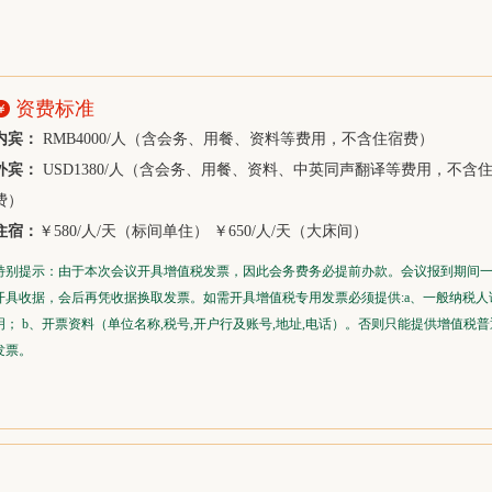
上海中财资本管理有限公司
华泰期货有限公司
中粮期货有限公司
资费标准
浙江嘉兴港物流有限公司
内宾：
RMB4000/人（含会务、用餐、资料等费用，不含住宿费）
江阴华西村商品合约交易中心有限公司
外宾：
USD1380/人（含会务、用餐、资料、中英同声翻译等费用，不含
福建省金纶高纤股份有限公司
费）
福建经纬新纤科技实业有限公司
住宿：
￥580/人/天（标间单住） ￥650/人/天（大床间）
远纺工业（上海）有限公司
特别提示：由于本次会议开具增值税发票，因此会务费务必提前办款。会议报到期间
上海瀚骏国际贸易有限公司
开具收据，会后再凭收据换取发票。如需开具增值税专用发票必须提供:a、一般纳税人
明； b、开票资料（单位名称,税号,开户行及账号,地址,电话）。否则只能提供增值税普
上海九桥资产管理有限公司
发票。
上海亚化工程咨询有限公司
Danone Asia PTE LTD
汇孚集团有限公司
宁波金盛纤维科技有限公司