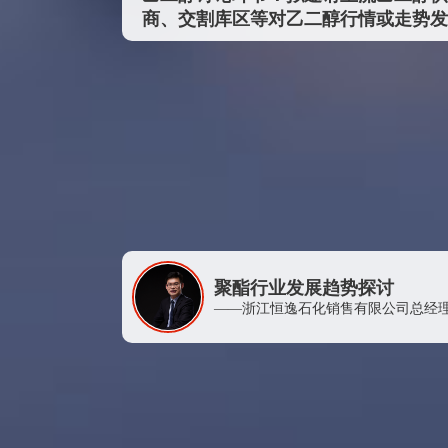
上海亿京实业有限公司
商、交割库区等对乙二醇行情或走势发
张家港保税区朋荣国际贸易有限公司
财通证券股份有限公司
郑州商品交易所
鄂尔多斯市新杭能源有限公司
浙江四邦实业有限公司
洛阳实华合纤有限责任公司
常熟市苏鸿机械制造有限公司
意大利G.S.I有限公司常州代表处
聚酯行业发展趋势探讨
锦兴（福建）化纤纺织实业有限公司
——浙江恒逸石化销售有限公司总经
大连商品交易所
四川省川化新天府化工有限责任公司
安化聚酯材料厂（安阳龙宇投资管理有限公司）
中化石化销售有限公司