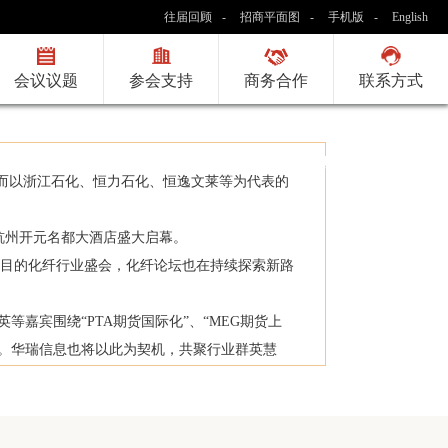
杭州华春化纤染织有限公司
往届回顾
-
招商平面图
-
手机版
-
English
策略分析
●壳牌环氧乙烷/乙二醇 工艺及催化剂——创造卓越
(2019-03-21)
(2
浙江安顺化纤有限公司
浙江新凤鸣进出口有限公司
会议议题
参会支持
商务合作
联系方式
福建阳光集团厦门进出口有限公司
中国国投国际贸易南京有限公司
常相聚 共成长
银河期货有限公司上海分公司
；而以浙江石化、恒力石化、恒逸文莱等为代表的
河南同舟棉业有限公司
浙江杭实能源服务有限公司
在杭州开元名都大酒店盛大启幕。
中国石化化工销售有限公司华东分公司
瞩目的化纤行业盛会，化纤论坛也在持续探索新路
弘业期货股份有限公司
宾围绕“PTA期货国际化”、“MEG期货上
上海申银万国证券研究所有限公司
析。华瑞信息也将以此为契机，共聚行业群英慧
中基宁波集团股份有限公司
华泰长城资本管理有限公司
上海天屹贸易有限公司