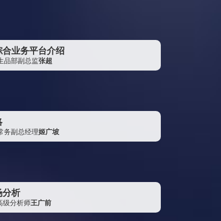
申银万国智富投资有限公司
友山基金管理有限公司
Argus
综合业务平台介绍
弘则弥道（上海）投资咨询有限公司
生品部副总监
张超
华瑞集团香港有限公司
华瑞物流股份有限公司
内蒙古易高煤化科技有限公司
河南平煤神马远东化工有限公司
略
上海美馨卫生用品有限公司
常务副总经理
姬广坡
中国石油天然气股份有限公司东北化工销售分公司
杭州遂玖资产管理有限公司
福建福海创石油化工有限公司
场分析
湖石化学贸易（上海）有限公司
货高级分析师
王广前
新疆生产建设兵团天盈石油化工股份有限公司