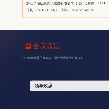
浙江滨澳实业有限公司
浙江华瑞信息资讯股份有限公司（化纤信息网，CCFGro
江苏华亚化纤有限公司
传真：0571-83786600
邮箱：
lln@ccf.com.cn
MEGlobal
成都高投国际贸易有限公司
浙江鹏源供应链管理有限公司
国联期货股份有限公司
会议议题
中信期货有限公司上海分公司
欧斯化工（上海）有限公司
CCF保留议题的修改权，最终议题将于会前发布
化纤协会
Indorama Ventures Quimica SLU
Reliance Industries Limited
领导致辞
HANWHA TOTAL PETROCHEMICALS CO., LTD
NOVAPET SA
江苏化工品交易中心有限公司