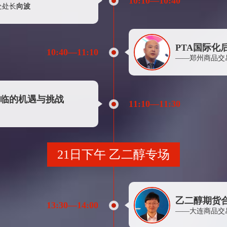
10:10—10:40
江苏春江防汛物资配送有限公司
处处长
向波
杭州中栋进出口有限公司
晓星国际贸易(嘉兴)有限公司北京分公司
PTA国际化
10:40—11:10
Chemnews Corp
——郑州商品交
杭州天元涤纶有限公司
上海混沌投资（集团）有限公司
临的机遇与挑战
国泰基金管理有限公司
11:10—11:30
宁波杉杉物产有限公司
浙江杭实善成实业有限公司
上海新投石油化工有限公司
21日下午 乙二醇专场
厦门金圆产业发展有限公司
永安期货股份有限公司萧山营业部
宁波大沃化纤科技有限公司
乙二醇期货
13:30—14:00
——大连商品交
上海中期期货股份有限公司杭州营业部