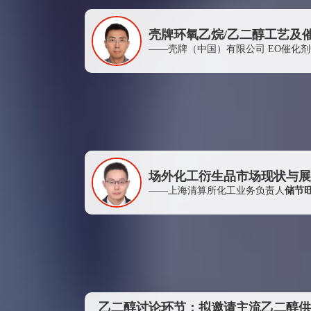
信达证券股份有限公司
温州金波阀门有限公司
壳牌环氧乙烷/乙二醇工艺及催
——壳牌（中国）有限公司 EO催化
常州市化工轻工材料总公司
哈尔滨玖鲲经贸有限公司
江苏三房巷集团有限公司
厦门荣锦贸易有限公司
中国海洋石油总公司销售分公司
浙江联达化纤有限公司
场外化工衍生品市场现状与展
浙江南华资本管理有限公司
——上海清算所化工业务负责人
储节
杭州济海贸易发展有限公司
北京兴高化学技术有限公司
农夫山泉股份有限公司
中国化纤工业协会
杭州高达软件系统股份有限公司
乙二醇讨论环节：拟邀请主流乙二醇供