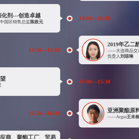
万向资源有限公司
荣盛石化股份有限公司
化剂---创造卓越
14:00—14:30
剂中国区销售总监
陈政元
宁波大发化纤有限公司
一德期货经纪有限公司
卡博特（中国）投资有限公司
2019年乙
14:30—15:00
——大连商品交
宁波晶海工贸有限公司
负责人
刘琼琳
浙江尤夫高新纤维股份有限公司
青岛康捷贸易有限公司
望
15:00—15:30
吴江新民化纤有限公司
旺
浙江东越化工有限公司
韩国晓星集团
亚洲聚酯原
荣盛国际贸易有限公司
15:30—16:00
——Argus
王未
兖矿煤化供销有限公司
浙江荣通化纤新材料有限公司
应商、聚酯工厂、贸易