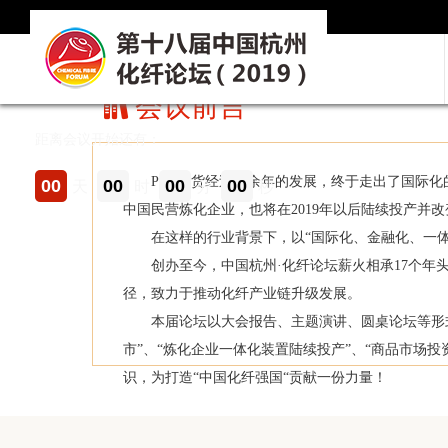
上海联油国际贸易有限公司
生品市场现状与展望
会议报道：
●【聚酯专场】会议报道：除了聚酯行业
(2019-03-21)
欧瑞康巴马格惠通（扬州）工程有限公司
佛山市雄业塑料贸易有限公司
会议前言
浙江新凤鸣进出口有限公司
方正中期期货有限公司
金牌支持：
距离会议开始还有：
中国国际期货股份有限公司
PTA期货经过十余年的发展，终于走出了国际化的步
00
00
00
00
天
时
分
秒
冠通期货股份有限公司
中国民营炼化企业，也将在2019年以后陆续投产并
东海期货有限责任公司
在这样的行业背景下，以“国际化、金融化、一体化”为
上海华彬国心进出口有限公司
创办至今，中国杭州·化纤论坛薪火相承17个年头
支持单位：
径，致力于推动化纤产业链升级发展。
南华期货股份有限公司萧山营业部
本届论坛以大会报告、主题演讲、圆桌论坛等形式展
中化能源股份有限公司
市”、“炼化企业一体化装置陆续投产”、“商品市场
上海浦景化工技术股份有限公司
识，为打造“中国化纤强国“贡献一份力量！
杭州际红贸易有限公司
丸红（上海）有限公司