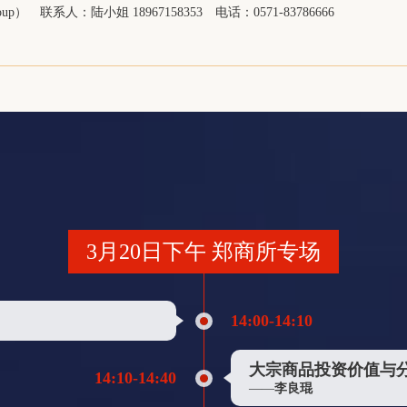
华泰长城国际贸易有限公司
up）
联系人：陆小姐 18967158353
电话：0571-83786666
上海中原化工实业有限公司
青岛弘易通供应链科技有限公司
上海际丰投资管理有限责任公司
河北麦森钛白粉有限公司
四川川辰供应链有限公司
上海华君化工有限公司
杭州瑞华石化有限公司
Macquarie Commodities
3月20日下午 郑商所专场
广东泰宝聚合物有限公司
TEXCOPE S.A.C.
14:00-14:10
Mitsui Chemicals Inc.
PT. Asia Pacific Fibers
大宗商品投资价值与
14:10-14:40
徐州新风空调设备有限公司
——
李良琨