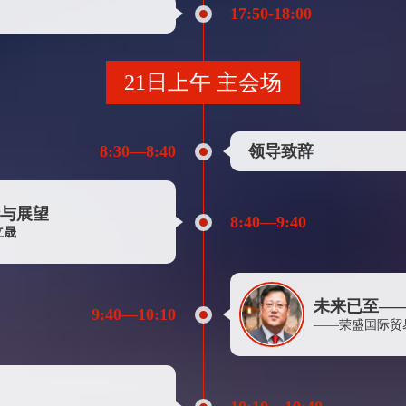
印度信诚工业有限公司上海代表处
17:50-18:00
三井物产（上海）贸易有限公司
浦江赫达针织有限公司
21日上午 主会场
上海中期期货股份有限公司
阳煤集团寿阳化工有限责任公司
8:30—8:40
领导致辞
英腾化工（上海）有限公司
泉州海天材料科技股份有限公司
珠海中富实业股份有限公司
析与展望
8:40—9:40
立晟
浙江宝彩化纤科技有限公司
江阴市华宏化纤有限公司
广发期货有限公司
未来已至—
9:40—10:10
——荣盛国际贸
江苏昊延贸易有限公司
宁波泉迪化纤有限公司
德汇置业集团上海商贸有限公司