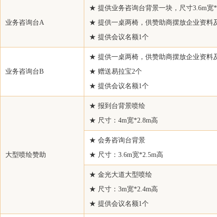
★ 提供业务咨询台背景一块，尺寸3.6m宽*
绍兴紫薇化纤有限公司
业务咨询台A
★ 提供一桌两椅，供赞助商摆放企业资料
滁州安兴彩纤环保有限公司
★ 提供会议名额1个
宁波恒逸实业有限公司
★ 提供一桌两椅，供赞助商摆放企业资料
山东大唐精细化工有限公司
业务咨询台B
★ 赠送易拉宝2个
上海仕进国际贸易有限公司
★ 提供会议名额1个
重庆五矿机械进出口有限公司
上海温龙化纤有限公司
★ 报到台背景喷绘
★ 尺寸：4m宽*2.8m高
上海非马投资管理有限公司
宁证期货有限责任公司
★ 会务咨询台背景
丰田通商（上海）有限公司
大型喷绘赞助
★ 尺寸：3.6m宽*2.5m高
浙江古纤道绿色纤维有限公司
★ 金光大道大型喷绘
江苏润聪化工有限公司
★ 尺寸：3m宽*2.4m高
浙江维新贸易有限公司
★ 提供会议名额1个
江苏德赛化纤有限公司