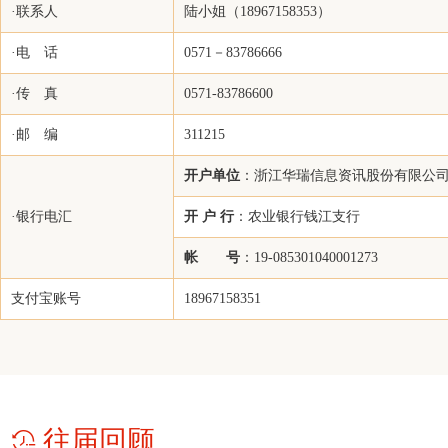
·联系人
陆小姐（18967158353）
上海华彬国心进出口有限公司
·电 话
0571－83786666
南华期货股份有限公司萧山营业部
中化能源股份有限公司
·传 真
0571-83786600
上海浦景化工技术股份有限公司
·邮 编
311215
杭州际红贸易有限公司
开户单位
：浙江华瑞信息资讯股份有限公
丸红（上海）有限公司
·银行电汇
开 户 行
：农业银行钱江支行
宁波鼎丰创展国际贸易有限公司
浙江智传供应链管理有限责任公司
帐 号
：19-085301040001273
光大期货有限公司
支付宝账号
18967158351
河南能源化工集团有限公司销售公司
易大宗
南通化工轻工股份有限公司
四川能投化学新材料有限公司
往届回顾
上海泓茂国际贸易有限公司