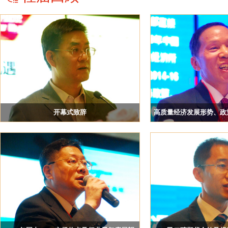
建发（上海）有限公司
上海常春藤资产管理有限公司
辽阳翔盛塑料包装制品有限公司
华峰集团上海贸易有限公司
青岛石大胜华国际贸易有限公司
四川弘盛平化工有限责任公司
浙江滨澳实业有限公司
开幕式致辞
高质量经济发展形势、政
浙江华瑞信息资讯股份有限公司 总经理 赖天明
中国宏观经济研
江苏华亚化纤有限公司
MEGlobal
成都高投国际贸易有限公司
浙江鹏源供应链管理有限公司
国联期货股份有限公司
中信期货有限公司上海分公司
欧斯化工（上海）有限公司