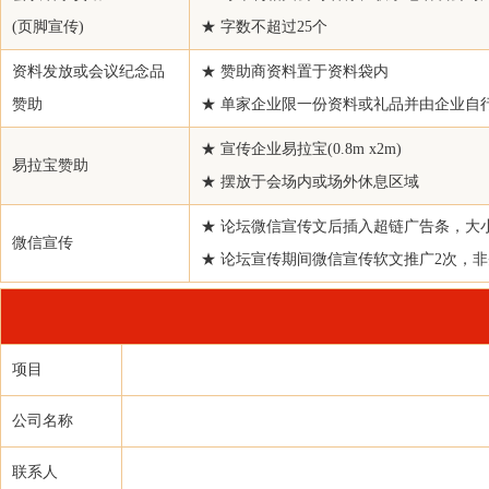
(页脚宣传)
★ 字数不超过25个
通辽金煤化工有限公司
张家港保税区长江国际港务有限公司
资料发放或会议纪念品
★ 赞助商资料置于资料袋内
北京凯新科商贸有限公司
赞助
★ 单家企业限一份资料或礼品并由企业自
国投安信期货有限公司
★ 宣传企业易拉宝(0.8m x2m)
易拉宝赞助
江苏禄锦贸易有限公司
★ 摆放于会场内或场外休息区域
浙江三维橡胶制品股份有限公司
★ 论坛微信宣传文后插入超链广告条，大小：
港联企业发展（上海）有限公司
微信宣传
★ 论坛宣传期间微信宣传软文推广2次，
天龙新材料股份有限公司
浙江物产化工集团有限公司1
拾贝投资管理（北京）有限公司
项目
厦门象屿化工有限公司
黑龙江禹诚供应链管理有限公司
公司名称
华润怡宝饮料（中国）有限公司
联系人
达能(中国)食品饮料有限公司