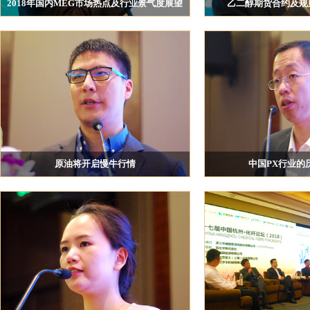
2018年国内MEG市场热点及行业景气度展望
乙二醇期货合约及规
化纤协会
北京兴高化学技术有限公司 总经理 高雷
大连商品交易所工业品事业
院研究生院经济学
Indorama Ventures Quimica SLU
Reliance Industries Limited
HANWHA TOTAL PETROCHEMICALS CO., LTD
NOVAPET SA
江苏化工品交易中心有限公司
江苏荣泉科技发展有限公司
原油将开启慢牛行情
中国PX行业的
荣盛控股集团有限公司
深圳市凯丰投资管理有限公司 刘建
浙江华瑞信息资讯股份有限公
逸盛石化销售中心
社科院世界经济与政治研究所
重庆市蓬威石化有限责任公司
浙江华瑞集团有限公司
吴江福华织造有限公司
青岛萨尔马纺织科技有限责任公司