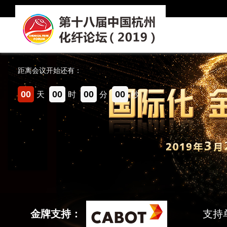
财通证券股份有限公司
郑州商品交易所
鄂尔多斯市新杭能源有限公司
浙江四邦实业有限公司
距离会议开始还有：
洛阳实华合纤有限责任公司
00
00
00
00
天
时
分
秒
常熟市苏鸿机械制造有限公司
意大利G.S.I有限公司常州代表处
锦兴（福建）化纤纺织实业有限公司
大连商品交易所
四川省川化新天府化工有限责任公司
安化聚酯材料厂（安阳龙宇投资管理有限公司）
中化石化销售有限公司
宁波联合燕华化工股份有限公司
支持单位：
福建浔兴拉链科技股份有限公司