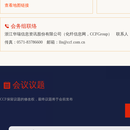
查看地图链接
浙江金隆贸易发展有限公司
宁波银亿进出口有限公司
会务组联络
常熟市工业进出口贸易有限公司
浙江华瑞信息资讯股份有限公司（化纤信息网，CCFGroup）
联系人：陆
通辽金煤化工有限公司
传真：0571-83786600
邮箱：
lln@ccf.com.cn
张家港保税区长江国际港务有限公司
北京凯新科商贸有限公司
国投安信期货有限公司
江苏禄锦贸易有限公司
浙江三维橡胶制品股份有限公司
会议议题
港联企业发展（上海）有限公司
CCF保留议题的修改权，最终议题将于会前发布
天龙新材料股份有限公司
浙江物产化工集团有限公司1
拾贝投资管理（北京）有限公司
厦门象屿化工有限公司