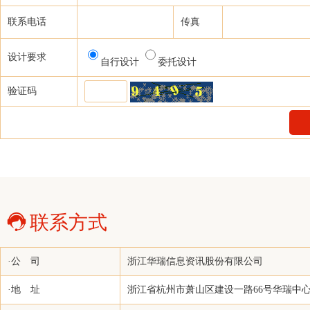
洋浦国际能源交易中心有限责任公司
联系电话
传真
道达尔石化（上海）有限责任公司
设计要求
自行设计
委托设计
张家港保税区佳盟贸易有限公司（张家港保税区德威进出口贸
易有限公司）
验证码
颖陶国际贸易（上海）有限公司
开拓者资产管理有限公司
上海联油国际贸易有限公司
欧瑞康巴马格惠通（扬州）工程有限公司
佛山市雄业塑料贸易有限公司
联系方式
浙江新凤鸣进出口有限公司
方正中期期货有限公司
·公 司
浙江华瑞信息资讯股份有限公司
中国国际期货股份有限公司
冠通期货股份有限公司
·地 址
浙江省杭州市萧山区建设一路66号华瑞中心1号
东海期货有限责任公司