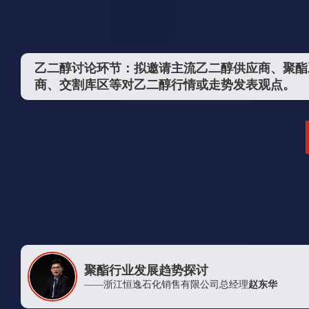
浙江华瑞集团有限公司
吴江福华织造有限公司
青岛萨尔马纺织科技有限责任公司
乙二醇讨论环节：拟邀请主流乙二醇供应商、聚酯
商、交割库区等对乙二醇行情或走势发表观点。
上海坤艳实业有限公司
永安国富资产管理有限公司
上海鑫衢实业发展有限公司
厦门玮泰纺织科技有限公司
南京市化工原料总公司
英能贸易（上海）有限公司
四川省宜宾普拉斯包装材料有限公司
新疆蓝山屯河聚酯有限公司
厦门中鲁石油有限公司
聚酯行业发展趋势探讨
上海通尚投资管理有限公司
——浙江恒逸石化销售有限公司总经理
赵东华
杭州汉盛实业有限公司