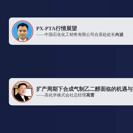
南通化工轻工股份有限公司
四川能投化学新材料有限公司
上海泓茂国际贸易有限公司
PX-PTA行情展望
——中国石化化工销售有限公司合原处处长
向波
建发（上海）有限公司
上海常春藤资产管理有限公司
辽阳翔盛塑料包装制品有限公司
华峰集团上海贸易有限公司
青岛石大胜华国际贸易有限公司
四川弘盛平化工有限责任公司
扩产周期下合成气制乙二醇面临的机遇与
浙江滨澳实业有限公司
——高化学株式会社总经理
高雷
江苏华亚化纤有限公司
MEGlobal
成都高投国际贸易有限公司
浙江鹏源供应链管理有限公司