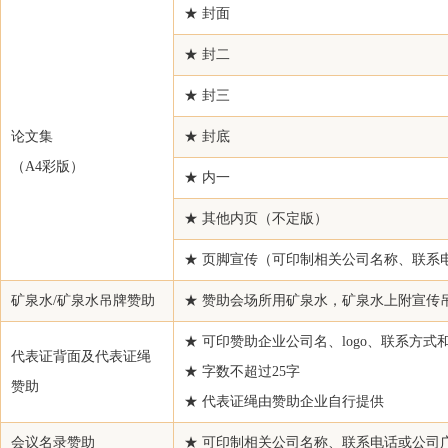
★ 封面
溧阳东发纺织有限公司
★ 封二
沙伯基础（上海）商贸有限公司
苏州双恒国际贸易有限公司
★ 封三
青岛嘉德瑞工贸有限公司
论文集
★ 封底
中国石油天然气股份有限公司西南化工销售分公司
（A4彩版）
★ 内一
上海中泰多经国际贸易有限责任公司
绍兴华彬石化有限公司
★ 其他内页（不定版）
华烁科技股份有限公司葛店分公司
★ 页脚宣传（可印制相关公司名称、联系
宁波市石化进出口有限公司
矿泉水/矿泉水吊牌赞助
★ 赞助会场所用矿泉水，矿泉水上附宣传
宁波利万聚酯材料有限公司
★ 可印赞助企业公司名、logo、联系方式
厦门国贸集团股份有限公司
代表证背面及代表证绳
★ 字数不超过25字
浙江金隆贸易发展有限公司
赞助
★ 代表证绳由赞助企业自行提供
宁波银亿进出口有限公司
常熟市工业进出口贸易有限公司
会议名录赞助
★ 可印制相关公司名称、联系电话或公司