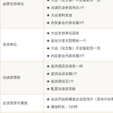
★ 大会《论文集》不定版彩页一页
金牌支持单位
天津渤化永利化工股份有限公司
★ 洽谈区业务咨询台1个
韩国埃斯澳伊股份有限公司上海代表处
★ 大会资料发放
中国石化化工销售有限公司
★ 内宾参会代表名额3个
耐驰（上海）机械仪器有限公司
★ 大会支持单位冠名
温州龙城实业有限公司
★ 金光大道大型喷绘一个
支持单位
东方希望集团有限公司
★ 大会《论文集》不定版彩页一页
Schill & Seilacher 德国希纶赛勒赫公司北京代表处
★ 内宾参会代表名额3个
四川东方绝缘材料股份有限公司
★ 提供酒店洽谈室一间
江阴澄星实业集团有限公司
★ 提供会议名额2个
洽谈室赞助
君德化工 Grandpec chemical co., ltd
★ 提供易拉宝2个
扬州普立特科技发展有限公司
★ 配置洽谈室茶歇
国泰君安证券研究所
★ 会议开始前播放企业宣传片（宣传片自
企业宣传片播放
江苏海域石油化工有限公司
★ 播放时长：5分钟
台湾化学纤维股份有限公司