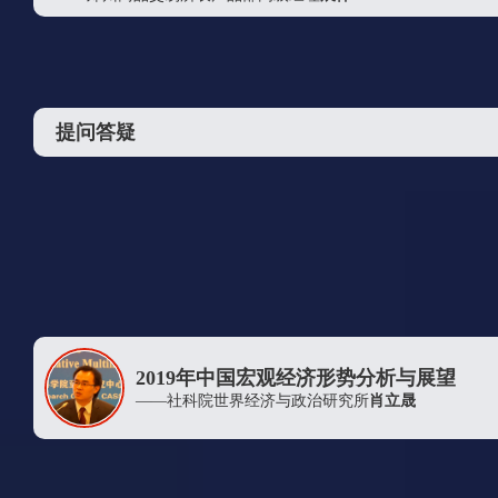
中国国际期货股份有限公司
冠通期货股份有限公司
东海期货有限责任公司
提问答疑
上海华彬国心进出口有限公司
南华期货股份有限公司萧山营业部
中化能源股份有限公司
上海浦景化工技术股份有限公司
杭州际红贸易有限公司
丸红（上海）有限公司
宁波鼎丰创展国际贸易有限公司
2019年中国宏观经济形势分析与展望
浙江智传供应链管理有限责任公司
——社科院世界经济与政治研究所
肖立晟
光大期货有限公司
河南能源化工集团有限公司销售公司
易大宗