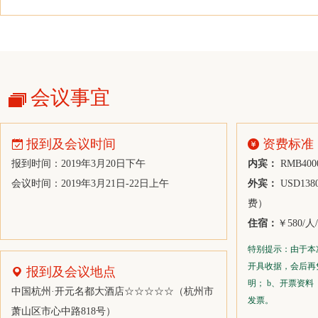
江苏润聪化工有限公司
浙江维新贸易有限公司
江苏德赛化纤有限公司
溧阳东发纺织有限公司
会议事宜
沙伯基础（上海）商贸有限公司
苏州双恒国际贸易有限公司
报到及会议时间
资费标准
青岛嘉德瑞工贸有限公司
报到时间：2019年3月20日下午
内宾：
RMB4
中国石油天然气股份有限公司西南化工销售分公司
会议时间：2019年3月21日-22日上午
外宾：
USD1
上海中泰多经国际贸易有限责任公司
费）
绍兴华彬石化有限公司
住宿：
￥580/
华烁科技股份有限公司葛店分公司
特别提示：由于本
开具收据，会后再
宁波市石化进出口有限公司
报到及会议地点
明； b、开票资料
宁波利万聚酯材料有限公司
中国杭州·开元名都大酒店☆☆☆☆☆（杭州市
发票。
萧山区市心中路818号）
厦门国贸集团股份有限公司