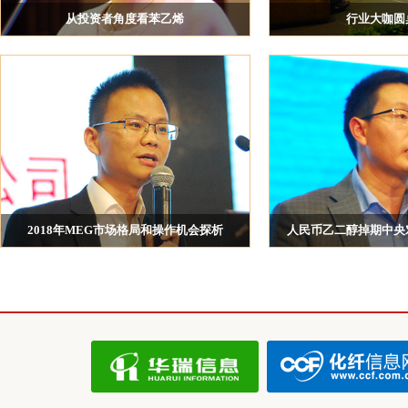
从投资者角度看苯乙烯
行业大咖圆
上海坤艳实业有限公司
上海嘉盛石油化学品有限公司 许诺
弘则王沛、中石化于淼、鸿
永安国富资产管理有限公司
康、永安期货王金 、逸盛
天明
上海鑫衢实业发展有限公司
厦门玮泰纺织科技有限公司
南京市化工原料总公司
英能贸易（上海）有限公司
四川省宜宾普拉斯包装材料有限公司
新疆蓝山屯河聚酯有限公司
2018年MEG市场格局和操作机会探析
人民币乙二醇掉期中央
江苏孚豪进出口有限公司 总经理 王友胜
上海清算所 化工业
厦门中鲁石油有限公司
上海通尚投资管理有限公司
杭州汉盛实业有限公司
河南开祥精细化工有限公司
摩科瑞（中国）金属资源有限公司
浙江金三发集团有限公司