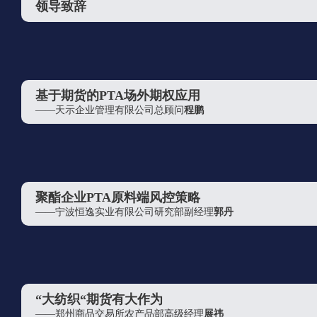
领导致辞
黑龙江禹诚供应链管理有限公司
华润怡宝饮料（中国）有限公司
达能(中国)食品饮料有限公司
洋浦国际能源交易中心有限责任公司
基于期货的PTA场外期权应用
道达尔石化（上海）有限责任公司
——天示企业管理有限公司总顾问
程鹏
张家港保税区佳盟贸易有限公司（张家港保税区德威进出口贸
易有限公司）
颖陶国际贸易（上海）有限公司
聚酯企业PTA原料端风控策略
开拓者资产管理有限公司
——宁波恒逸实业有限公司研究部副经理
郭丹
上海联油国际贸易有限公司
欧瑞康巴马格惠通（扬州）工程有限公司
佛山市雄业塑料贸易有限公司
浙江新凤鸣进出口有限公司
“大纺织“期货有大作为
方正中期期货有限公司
——郑州商品交易所农产品部高级经理
展祎