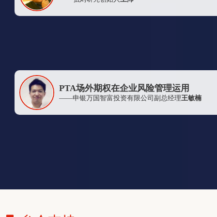
太仓振辉化纤有限公司
新湖期货有限公司杭州营业部
天津贵信和基金管理有限公司
上海弘亨石化有限公司
浙江泰地能源有限公司
PTA场外期权在企业风险管理运用
杭州杭钢对外经济贸易有限公司
——申银万国智富投资有限公司副总经理
王敏楠
杭州华成聚合纤有限公司
海宁市荣华实业有限公司
杭州萧山永盛对外贸易有限公司
信达证券股份有限公司
温州金波阀门有限公司
常州市化工轻工材料总公司
哈尔滨玖鲲经贸有限公司
江苏三房巷集团有限公司