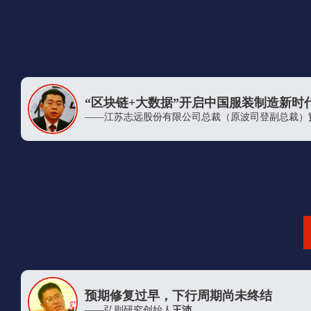
河南开祥精细化工有限公司
摩科瑞（中国）金属资源有限公司
浙江金三发集团有限公司
浙江盛邦化纤有限公司
“区块链+大数据”开启中国服装制造新时
南京希格化工有限公司
——江苏志远股份有限公司总裁（原波司登副总裁）
上期资本管理有限公司
东营华联石油化工厂有限公司
江苏海欣纤维有限公司
上海迅邦投资有限公司
住化塑料化工贸易（上海）有限公司
上海致达海蓝能源有限公司
五矿产业金融服务（深圳）有限公司杭州分公司
江苏恒力化纤股份有限公司
预期修复过早，下行周期尚未终结
浙江吉兴化纤有限公司
——弘则研究创始人
王沛