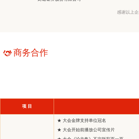
浙江四邦实业有限公司
感谢以上企
洛阳实华合纤有限责任公司
常熟市苏鸿机械制造有限公司
意大利G.S.I有限公司常州代表处
锦兴（福建）化纤纺织实业有限公司
商务合作
大连商品交易所
四川省川化新天府化工有限责任公司
由浙江华瑞信息资讯股份有限有限公司（
CCF
,
CCFGroup
）主办的“第
本次会议将采用招商赞助的形式用以支持会议与满足企业宣传交流的需
安化聚酯材料厂（安阳龙宇投资管理有限公司）
项目以确认函的先后确定取舍）。
中化石化销售有限公司
招商截止日期：2019年3月10日
宁波联合燕华化工股份有限公司
项 目
福建浔兴拉链科技股份有限公司
浙江绿宇环保股份有限公司
★ 大会金牌支持单位冠名
扬子石化-巴斯夫有限责任公司
★ 大会开始前播放公司宣传片
大鼎能源有限公司