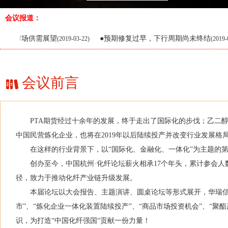
浙江绿宇环保股份有限公司
会议报道：
扬子石化-巴斯夫有限责任公司
场供需展望
●预期修复过早，下行周期尚未终结
●
(2019-03-22)
(2019-03-22)
大鼎能源有限公司
天津渤化永利化工股份有限公司
韩国埃斯澳伊股份有限公司上海代表处
会议前言
中国石化化工销售有限公司
耐驰（上海）机械仪器有限公司
PTA期货经过十余年的发展，终于走出了国际化的步伐；乙二醇作为
温州龙城实业有限公司
中国民营炼化企业，也将在2019年以后陆续投产并改变行业发展格
东方希望集团有限公司
在这样的行业背景下，以“国际化、金融化、一体化”为主题的第十八届
Schill & Seilacher 德国希纶赛勒赫公司北京代表处
创办至今，中国杭州·化纤论坛薪火相承17个年头，累计参会人数
四川东方绝缘材料股份有限公司
径，致力于推动化纤产业链升级发展。
本届论坛以大会报告、主题演讲、圆桌论坛等形式展开，华瑞信息盛
江阴澄星实业集团有限公司
市”、“炼化企业一体化装置陆续投产”、“商品市场投资机会”、“
君德化工 Grandpec chemical co., ltd
识，为打造“中国化纤强国“贡献一份力量！
扬州普立特科技发展有限公司