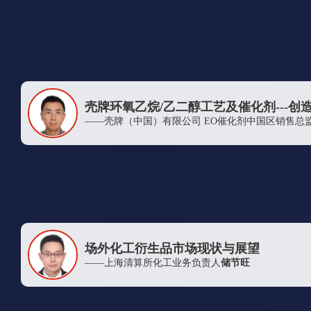
国联期货股份有限公司
中信期货有限公司上海分公司
欧斯化工（上海）有限公司
化纤协会
壳牌环氧乙烷/乙二醇工艺及催化剂---创
Indorama Ventures Quimica SLU
——壳牌（中国）有限公司 EO催化剂中国区销售总
Reliance Industries Limited
HANWHA TOTAL PETROCHEMICALS CO., LTD
NOVAPET SA
江苏化工品交易中心有限公司
江苏荣泉科技发展有限公司
荣盛控股集团有限公司
场外化工衍生品市场现状与展望
逸盛石化销售中心
——上海清算所化工业务负责人
储节旺
社科院世界经济与政治研究所
重庆市蓬威石化有限责任公司