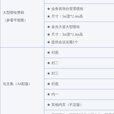
★ 会务咨询台背景喷绘
大型喷绘赞助
★ 尺寸：3m宽*2.4m高
（
参看平面图
）
★ 金光大道大型喷绘
★ 尺寸：3m宽*2.4m高
★ 提供会议名额1个
★ 封面
★ 封二
★ 封三
论文集（A4彩版）
★ 封底
★ 内一
★ 其他内页（不定版）