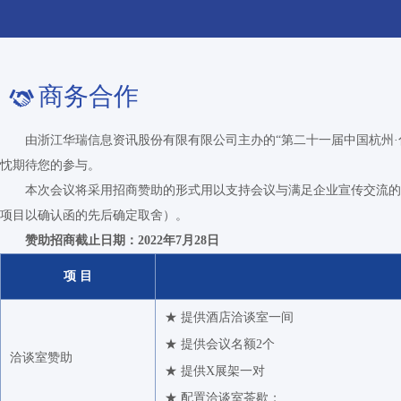
商务合作
由浙江华瑞信息资讯股份有限有限公司主办的“第二十一届中国杭州·化纤论
忱期待您的参与。
本次会议将采用招商赞助的形式用以支持会议与满足企业宣传交流的需
项目以确认函的先后确定取舍）。
赞助招商截止日期：2022年7月28日
项 目
★ 提供酒店洽谈室一间
★ 提供会议名额2个
洽谈室赞助
★ 提供X展架一对
★ 配置洽谈室茶歇；