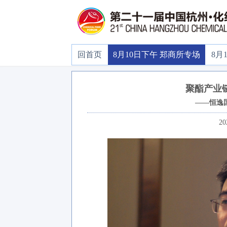
回首页
8月10日下午 郑商所专场
8月
聚酯产业
——恒逸
20