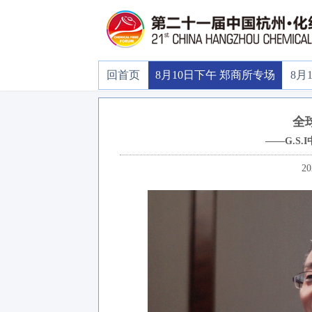
回首页
8月10日下午 郑商所专场
8月
全
——G.S.
20