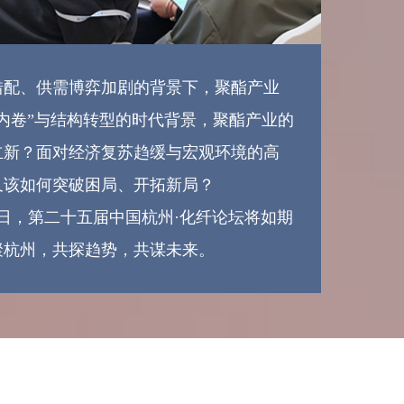
三房巷集团有限公司
沙特基础工业（中国）投资有限公司
山东裕龙石化有限公司
、供需博弈加剧的背景下，聚酯产业
山西美锦华盛化工新材料有限公司
内卷”与结构转型的时代背景，聚酯产业的
上海傲而特冷却液科技有限公司
立新？面对经济复苏趋缓与宏观环境的高
上海东亚期货有限公司
又该如何突破困局、开拓新局？
上海华谊新能源化工销售有限公司
27日，第二十五届中国杭州·化纤论坛将如期
上海铠絮化工有限公司
聚杭州，共探趋势，共谋未来。
上海链接者集团有限公司
上海明汯投资管理有限公司
上海申银万国证券研究所有限公司
上海双元国际贸易有限公司
上海铁路局集团有限公司
上海源德实业有限公司