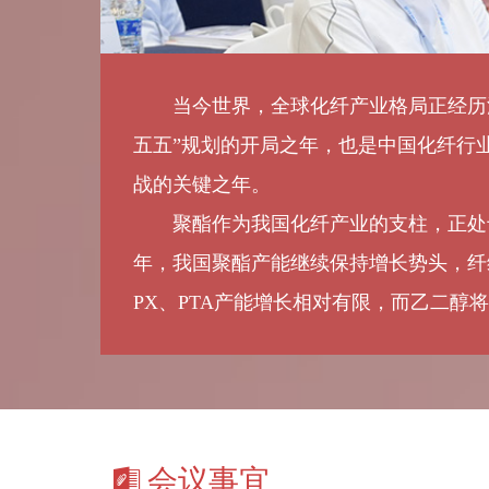
塞拉尼斯（中国）投资有限公司
三江化工有限公司
山东华鲁国际贸易有限公司
当今世界，全球化纤产业格局正经历深刻
山东泽睿源化工贸易有限公司
五五”规划的开局之年，也是中国化纤行
陕煤集团榆林化学有限责任公司
战的关键之年。
上海伴兴实业发展有限公司
聚酯作为我国化纤产业的支柱，正处于重
上海东证期货有限公司
年，我国聚酯产能继续保持增长势头，纤
上海金驭银坤商务咨询有限公司
PX、PTA产能增长相对有限，而乙二醇
上海蓝帆实业有限公司
上海绿地能源集团实业发展有限公司
上海魔寓私募基金管理有限公司
上海深涵投资有限公司
上海邰德贸易有限公司
会议事宜
上海新投企业发展有限公司