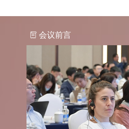
江阴市金桥化工有限公司
晋江逸科化纤有限公司
康师傅饮品投资（中国）有限公司上海分公司
会议前言
科氏技术
蠡县凯鑫化纤有限公司
南昌铁路局集团有限公司
南京欧灵化工有限公司
宁波大发新材料有限公司
宁波聚盛国际贸易有限公司
宁波日出石化有限公司
宁波永沣物产有限公司
农夫山泉股份有限公司
青岛金王国际贸易有限公司
人民铁道