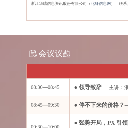
浙江华瑞信息资讯股份有限公司（
化纤信息网
）
联系人
西安菲尔特金属过滤材料股份有限公司
厦门国贸化工有限公司
厦门建发化工有限公司
厦门晟茂有限责任公司
厦门玮泰纺织科技有限公司
会议议题
厦门新鸿翔科技发展有限公司
香積研究（香港）有限公司
新凤鸣集团股份有限公司
新疆天富国际经贸有限公司张家港保税区国际贸易分公
● 领导致辞
08:30—08:45
主讲：浙
新疆中泰聚酯纤维材料有限公司
扬州富威尔复合材料有限公司
● 停不下来的价格
08:45—09:30
阳煤集团寿阳化工有限责任公司
逸盛石化
● 强势开局，PX 
印度信诚工业有限公司上海代表处
09:30—10:00