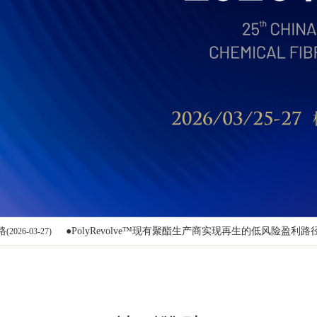
北方华锦化学工业股份有限公司
北京中铁铁龙多式联运有限公司
长江证券股份有限公司
常州长江国际物流有限公司
常州通塑化工新材料有限公司
大地期货有限公司
大连商品交易所
东丽合成纤维（南通）有限公司
东营华联石油化工厂有限公司
鄂尔多斯市鑫润能源有限公司
●PolyRevolve™现有聚酯生产商实现再生的低风险盈利路径
(2026-03-27)
飞马焕新（浙江）能源有限公司
福建百宏聚纤科技实业有限公司
福建省金纶高纤股份有限公司
福建鑫荣创能源化工有限公司