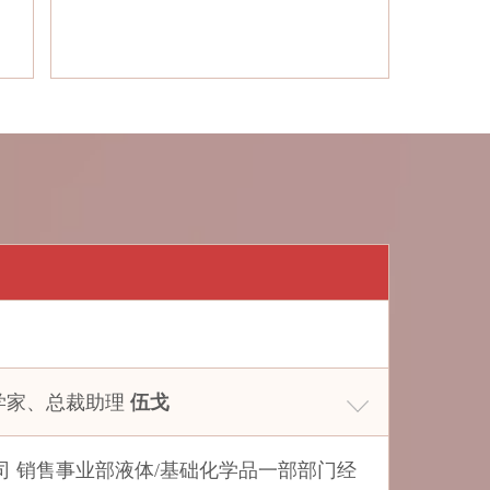
厦门国贸纺织有限公司
厦门建发高科有限公司
厦门金财产业发展有限公司
厦门市建我贸易有限公司
厦门象屿物流集团有限责任公司
香港富岸有限公司上海代表处
新昌永成物产有限公司
新疆库尔勒中泰石化有限责任公司
新疆中泰（集团）有限责任公司销售分公司
兖矿煤化供销有限公司
阳煤化工股份有限公司销售分公司
学家、总裁助理
伍戈
逸普新材料有限公司
银河期货有限公司上海分公司
 销售事业部液体/基础化学品一部部门经
英力士集团