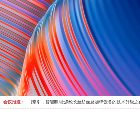
巴斯夫一体化基地（广东）有限公司
北京兴高化学技术有限公司
标普全球
常熟市工业进出口贸易有限公司
常州塑来贸易有限公司
创菱（上海）管理有限公司
大连佳福悦国际贸易有限公司
第八元素环境技术有限公司
东莞市领创环保材料科技有限公司
东证润和资本管理有限公司
碳牵引，智能赋能:涤纶长丝纺丝及加弹设备的技术升级之路
会议报道：
(2026-03-27)
方正中期期货有限公司
佛山市雄业塑料贸易有限公司
福建联合石油化工有限公司
福建四海通达石化有限公司