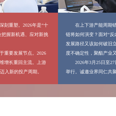
赛蓓贸易（上海）有限公司
三井物产（上海）贸易有限公司
山东齐盛期货有限公司
重塑。2026年是“十
在上下游产能周期错配
山能智慧(上海)实业发展有限公司
业把握新机遇、应对新挑
链将如何演变？面对“反
陕西榆能化学材料有限公司
发展路径又该如何破旧
上海贝禹实业有限公司
要发展节点。2026
度不确定性，聚酯产业
上海纺投贸易有限公司
维增长重回主流。上游
2026年3月25日至
上海钧利实业有限公司
将迈入新的投产周期。
举行。诚邀业界同仁共
上海联油国际贸易有限公司
上海洛书投资管理有限公司
上海纱景新材料科技有限公司
上海仕进国际贸易有限公司
上海铁路局
上海易通电子商务有限公司