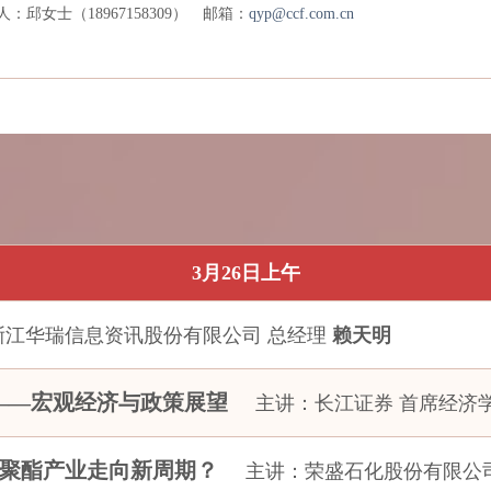
：邱女士（18967158309）
邮箱：
qyp@ccf.com.cn
厦门东屿行纺织新材料有限公司
厦门国贸石化有限公司
厦门建发原材料贸易有限公司
厦门市东方龙盛商贸有限公司
厦门翔鹭化纤股份有限公司
纤丝纺环保材料科技（苏州）有限公司
小鼎能源有限公司
3月26日上午
新疆广汇化工销售有限公司
司
新疆天业（集团）有限公司
江华瑞信息资讯股份有限公司 总经理
赖天明
信达证券股份有限公司上海投资咨询分公司
扬子石化-巴斯夫有限责任公司
？——宏观经济与政策展望
主讲：长江证券 首席经济
一德期货有限公司
意大利G.S.I有限公司常州代表处
引领聚酯产业走向新周期？
主讲：荣盛石化股份有限公司
英力士芳烃乙酰贸易（上海）有限公司