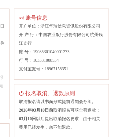
上海宗源物丰国际贸易有限公司
账号信息
盛虹（上海）聚酯材料有限公司
2日
开户单位：浙江华瑞信息资讯股份有限公司
四川东材新材料有限责任公司
开 户 行：中国农业银行股份有限公司杭州钱
苏豪弘业期货股份有限公司
含住
江支行
苏州佳施加德士贸易有限公司上海分公司
账 号：19085301040001273
苏州斯宾耐特化纤科技有限公司
；
行 号：103331008534
太仓阳鸿石化有限公司
支付宝账号：18967158351
天津锦禾化工产品有限公司
报
天泰（福建）新材料科技有限公司
须
报名取消、退款原则
、
万华化学集团股份有限公司
取消报名请以书面形式提前通知会务组。
维丝柯（青岛）贸易有限公司
2026年03月10日前
取消报名可获全额退款；
吴江佳力高纤有限公司
03月10日
以后提出取消报名要求，由于相关
武汉安捷塑胶有限公司
费用已经发生，恕不能退款。
物产中大期货有限公司