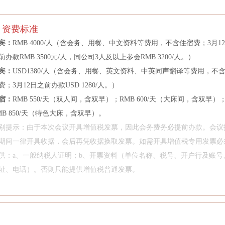
上海中泰多经国际贸易有限责任公司
资费标准
绍兴越微贸易有限公司
宾：
RMB 4000/人（含会务、用餐、中文资料等费用，不含住宿费；3月1
守谦咨询
前办款RMB 3500元/人，同公司3人及以上参会RMB 3200/人。）
四川能投化学新材料有限公司
宾：
USD1380/人（含会务、用餐、英文资料、中英同声翻译等费用，不
苏州澳钍智能科技有限公司
费；3月12日之前办款USD 1280/人。）
苏州秋晟实业有限公司
宿：
RMB 550/天（双人间，含双早）；RMB 600/天（大床间，含双早）
太仓市威豪化纤有限公司
MB 850/天（特色大床，含双早）。
泰沣禾源(江阴)能源化工有限公司
别提示：由于本次会议开具增值税发票，因此会务费务必提前办款。会议
天龙新材料股份有限公司
期间一律开具收据，会后再凭收据换取发票。如需开具增值税专用发票必
供：a、一般纳税人证明；b、开票资料（单位名称、税号、开户行及账号
桐昆集团股份有限公司
址、电话）。否则只能提供增值税普通发票。
维多（中国）能源有限公司
温州福福商贸有限公司
伍德麦肯兹（北京）咨询有限公司上海分公司
物产中大嘉悦(浙江)能源有限公司