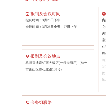
上海中期期货股份有限公司
报到及会议时间
上期资本管理有限公司
报到时间：
3月25日下午
内
石油和化学工业规划院
会议时间：
3月26日全天—27日上午
之
四川汇维仕化纤有限公司
外
苏美达国际技术贸易有限公司
宿
苏州普路通纺织科技有限公司
住
台化兴业（宁波）有限公司
R
报到及会议地点
太和致远私募基金管理有限公司杭州分公司
特
杭州雷迪森铂丽大饭店(一楼港丽厅)（杭州
天津市大运有限公司
到
市萧山区市心北路108号）
提
通辽金煤化工有限公司
地
万凯新材料股份有限公司
潍坊驼王实业有限公司
五矿期货有限公司
会务组联络
物产中大化工集团有限公司