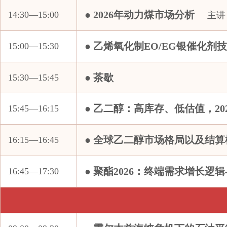
● 2026年动力煤市场分析
14:30—15:00
主讲
中国工商银行股份有限公司
中国煤炭市场网（CCTD）
● 乙烯氧化制EO/EG银催化剂
15:00—15:30
中国石化北京化工研究院燕山分院
中国石化化工销售有限公司华东分公司
● 茶歇
15:30—15:45
中国石化上海石油化工股份有限公司
中国石化咨询有限责任公司
● 乙二醇：高库存、低估值，2
15:45—16:15
中国石油天然气股份有限公司华北化工销售分公司
中
中国石油天然气股份有限公司炼油化工和新材料分公司
中
● 全球乙二醇市场格局以及结
16:15—16:45
中国铁路上海局集团有限公司
中华人民共和国北京海关
● 聚酯2026：终端需求增长逻
16:45—17:30
中化学（内蒙古）新材料有限责任公司
中基石化有限公司
中信建投期货有限公司
中银国际期货有限责任公司