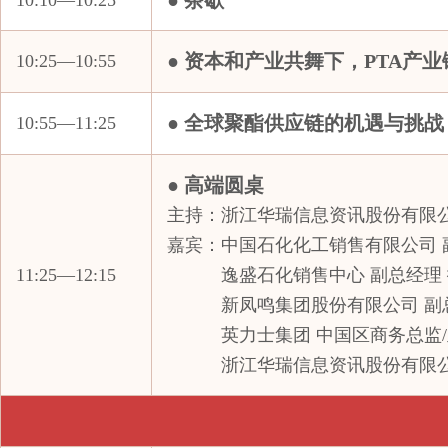
● 茶歇
10:10—10:25
浙江恒逸物流有限公司
● 资本和产业共舞下，PTA产
10:25—10:55
浙江华孚纺织有限公司
浙江汇隆新材料股份有限公司
● 全球聚酯供应链的机遇与挑战
10:55—11:25
浙江金汇特材料有限公司
浙江开宝物产有限责任公司
● 高端圆桌
浙江明日控股集团股份有限公司
主持：浙江华瑞信息资讯股份有限
浙江启邦能源有限公司
嘉宾：中国石化化工销售有限公司 
浙江热联同裕实业有限公司
11:25—12:15
逸盛石化销售中心 副总经理
浙江盛邦恒昌物产有限公司
新凤鸣集团股份有限公司 副
浙江卫星化学实业有限公司
英力士集团 中国区商务总监/
浙江永安资本管理有限公司
浙江华瑞信息资讯股份有限公
浙江源涌实业有限公司
浙江自贸区同歆石化有限公司
中产协水刺非织造布分会