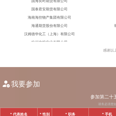
海通期货股份有限公司
汉姆德华化工（上海）有限公司
杭州交投实业有限公司
杭州理灵智能科技有限公司
杭州珀汇贸易有限公司
杭州碳硅私募基金管理有限公司
感谢以
河南能源化工集团化工销售有限公司
恒力石化（大连）炼化有限公司
恒泰（上海）国际贸易有限公司
我要参加
华瑞
华泰长城国际贸易有限公司
参加第二十五
环球乙二醇（亚太）有限公司
请务必清楚
嘉悦物产集团有限公司
* 代表姓名
* 性别
* 职务
* 手机
江苏柏跃供应链管理有限公司