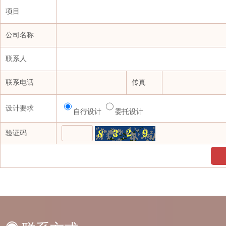
项目
浙江自贸区同歆石化有限公司
中产协水刺非织造布分会
公司名称
中国工商银行股份有限公司
联系人
中国煤炭市场网（CCTD）
中国石化北京化工研究院燕山分院
联系电话
传真
中国石化化工销售有限公司华东分公司
设计要求
自行设计
委托设计
中国石化上海石油化工股份有限公司
中国石化咨询有限责任公司
验证码
中国石油天然气股份有限公司华北化工销售分公司
中
中国石油天然气股份有限公司炼油化工和新材料分公司
中
中国铁路上海局集团有限公司
中华人民共和国北京海关
中化学（内蒙古）新材料有限责任公司
中基石化有限公司