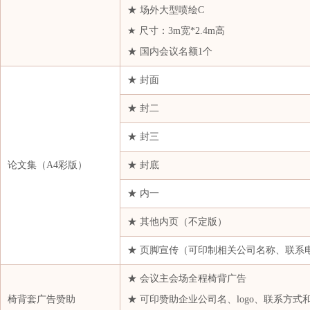
★ 场外大型喷绘C
新凤鸣集团股份有限公司
★ 尺寸：3m宽*2.4m高
新疆天富国际经贸有限公司张家港保税区国际贸易分公司
★ 国内会议名额1个
新疆中泰聚酯纤维材料有限公司
★ 封面
扬州富威尔复合材料有限公司
★ 封二
阳煤集团寿阳化工有限责任公司
逸盛石化
★ 封三
印度信诚工业有限公司上海代表处
论文集（A4彩版）
★ 封底
永富物产有限公司
★ 内一
友联汇（上海）国际贸易有限责任公司
远东新世纪股份有限公司
★ 其他内页（不定版）
张家港保税区派易特贸易有限公司
★ 页脚宣传（可印制相关公司名称、联系
张家港扬子江保税贸易有限公司
★ 会议主会场全程椅背广告
浙江倍斯特物产有限公司
椅背套广告赞助
★ 可印赞助企业公司名、logo、联系方式
浙江敦和实业有限公司