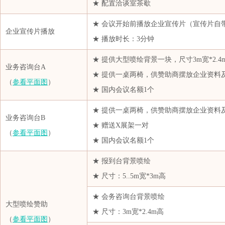
★ 配置洽谈室茶歇
太和致远私募基金管理有限公司杭州分公司
★ 会议开始前播放企业宣传片（宣传片自
天津市大运有限公司
企业宣传片播放
★ 播放时长：3分钟
通辽金煤化工有限公司
★ 提供大型喷绘背景一块，尺寸3m宽*2.4
万凯新材料股份有限公司
业务咨询台A
★ 提供一桌两椅，供赞助商摆放企业资料
潍坊驼王实业有限公司
（
参看平面图
）
★ 国内会议名额1个
五矿期货有限公司
★ 提供一桌两椅，供赞助商摆放企业资料
物产中大化工集团有限公司
业务咨询台B
★ 赠送X展架一对
西安菲尔特金属过滤材料股份有限公司
（
参看平面图
）
★ 国内会议名额1个
厦门国贸化工有限公司
厦门建发化工有限公司
★ 报到台背景喷绘
厦门晟茂有限责任公司
★ 尺寸：5..5m宽*3m高
厦门玮泰纺织科技有限公司
★ 会务咨询台背景喷绘
大型喷绘赞助
厦门新鸿翔科技发展有限公司
★ 尺寸：3m宽*2.4m高
（
参看平面图
）
香積研究（香港）有限公司