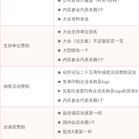
★ 公司宣传片播放（时长5分钟）
上海金驭银坤商务咨询有限公司
★ 内宾参会代表名额3个
★ 大会资料发放
上海蓝帆实业有限公司
上海绿地能源集团实业发展有限公司
★ 大会支持单位冠名
上海魔寓私募基金管理有限公司
★ 大会《论文集》不定版彩页一页
支持单位赞助
上海深涵投资有限公司
★ 大型喷绘一个
上海邰德贸易有限公司
★ 内宾参会代表名额3个
上海新投企业发展有限公司
★ 化纤论坛二十五周年抽奖活动赞助冠名
上海中期期货股份有限公司
★ 奖券印制企业名称及logo
抽奖活动赞助
上期资本管理有限公司
★ 兑奖区放置印有企业名称及logo的异形
石油和化学工业规划院
★ 内宾参会代表名额1个
四川汇维仕化纤有限公司
★ 提供酒店洽谈室一间
苏美达国际技术贸易有限公司
★ 国内会议名额1个
洽谈室赞助
苏州普路通纺织科技有限公司
★ 提供X展架一对
台化兴业（宁波）有限公司