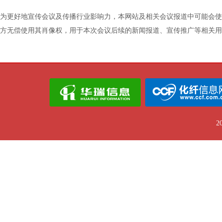
南昌铁路局集团有限公司
为更好地宣传会议及传播行业影响力，本网站及相关会议报道中可能会使
方无偿使用其肖像权，用于本次会议后续的新闻报道、宣传推广等相关用
南京欧灵化工有限公司
宁波大发新材料有限公司
宁波聚盛国际贸易有限公司
宁波日出石化有限公司
宁波永沣物产有限公司
农夫山泉股份有限公司
2
青岛金王国际贸易有限公司
人民铁道
塞拉尼斯（中国）投资有限公司
三江化工有限公司
山东华鲁国际贸易有限公司
山东泽睿源化工贸易有限公司
陕煤集团榆林化学有限责任公司