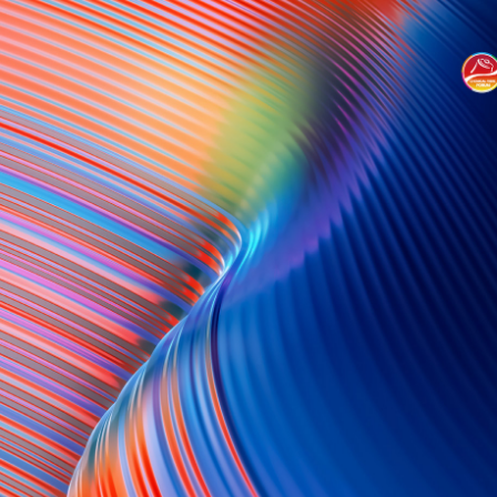
Bhilosa Industries Private Limited
Hanwha Impact Corporation
MCPI PRIVATE LIMITED
Techno Sportswear Pvt ltd
安徽天罡物流有限公司
巴斯夫一体化基地（广东）有限公司
北京兴高化学技术有限公司
标普全球
常熟市工业进出口贸易有限公司
常州塑来贸易有限公司
创菱（上海）管理有限公司
大连佳福悦国际贸易有限公司
第八元素环境技术有限公司
东莞市领创环保材料科技有限公司