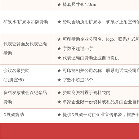
★ 椅套尺寸40*20cm
浙江海港新期经贸有限公司杭州分公司
浙江杭实化工有限公司
矿泉水/矿泉水吊牌赞助
★ 赞助会场所用矿泉水，矿泉水上附宣传
浙江恒逸物流有限公司
浙江华孚纺织有限公司
★ 可印赞助企业公司名、logo、联系方式
代表证背面及代表证绳
★ 字数不超过25字
浙江汇隆新材料股份有限公司
赞助
★ 代表证绳由赞助企业自行提供
浙江金汇特材料有限公司
浙江开宝物产有限责任公司
会议名录赞助
★ 可印制相关公司名称、联系电话或公司
浙江明日控股集团股份有限公司
(页脚宣传)
★ 字数不超过25个
浙江启邦能源有限公司
资料发放或会议纪念品
★ 赞助商资料置于资料袋内
浙江热联同裕实业有限公司
赞助
★ 单家企业限一份资料或礼品并由企业自
浙江盛邦恒昌物产有限公司
X展架赞助
★ 提供X展架一对供企业宣传形象，摆放
浙江卫星化学实业有限公司
浙江永安资本管理有限公司
浙江源涌实业有限公司