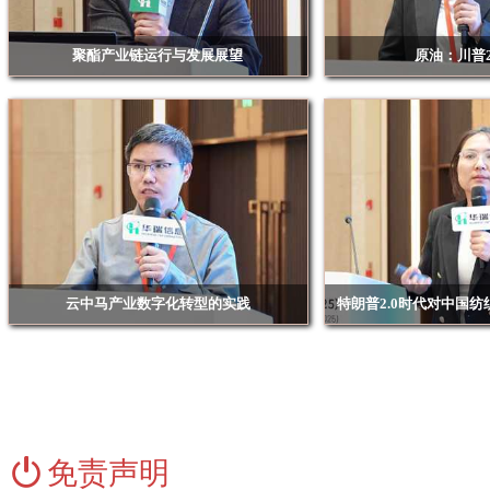
嘉悦物产集团有限公司
聚酯产业链运行与发展展望
原油：川普2
江苏柏跃供应链管理有限公司
华瑞信息资深分析师倪国苗
紫金天风期货股份有限公
江苏大昌燃气设备有限公司
江苏虹港石化有限公司
江苏汇恩贸易有限公司
江苏龙蟠新材料科技有限公司
江苏双星彩塑新材料股份有限公司
江苏无染彩新材料有限公司
云中马产业数字化转型的实践
特朗普2.0时代对中国
江苏悦葵贸易有限公司
浙江云中马股份有限公司 信息部部长 杨明森
浙江华瑞信息资讯股份有限公
江阴市金桥化工有限公司
晋江逸科化纤有限公司
康师傅饮品投资（中国）有限公司上海分公司
科氏技术
免责声明
蠡县凯鑫化纤有限公司