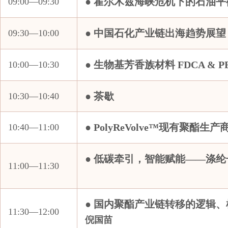
● 霍尔木兹海峡危机下的石油平
09:00—09:30
竹本油脂（苏州）有限公司
● 中国石化产业链出海趋势展望
杭州润洲私募基金管理有限公司
中
09:30—10:00
Bhilosa Industries Private Limited
● 生物基芳香族材料 FDCA & 
10:00—10:30
Hanwha Impact Corporation
MCPI PRIVATE LIMITED
● 茶歇
10:30—10:40
Techno Sportswear Pvt ltd
安徽天罡物流有限公司
● PolyReVolve™现有聚
10:40—11:00
巴斯夫一体化基地（广东）有限公司
北京兴高化学技术有限公司
● 低碳牵引，智能赋能——涤
标普全球
11:00—11:30
常熟市工业进出口贸易有限公司
常州塑来贸易有限公司
● 国内聚酯产业链转移的逻辑
11:30—12:00
创菱（上海）管理有限公司
倪国苗
大连佳福悦国际贸易有限公司