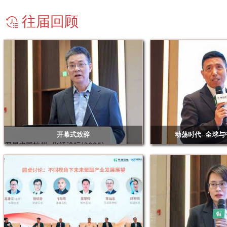
创菱（上海）管理有限公司
往届回顾
大连佳福悦国际贸易有限公司
第八元素环境技术有限公司
东莞市领创环保材料科技有限公司
东证润和资本管理有限公司
方正中期期货有限公司
佛山市雄业塑料贸易有限公司
福建联合石油化工有限公司
开幕式致辞
动荡时代--全球
福建四海通达石化有限公司
浙江华瑞信息资讯股份有限公司 总经理 赖天明
南华期货首席经济学家兼董
院长朱
福能期货股份有限公司
港城铁路
广东厚方投资管理有限公司
广州国际贸易集团化工有限公司
国海良时期货有限公司