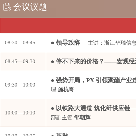
会议议题
新疆中泰聚酯纤维材料有限公司
扬州富威尔复合材料有限公司
阳煤集团寿阳化工有限责任公司
逸盛石化
● 领导致辞
08:30—08:45
主讲：浙江华瑞信息
印度信诚工业有限公司上海代表处
永富物产有限公司
● 停不下来的价格？——宏观
08:45—09:30
友联汇（上海）国际贸易有限责任公司
远东新世纪股份有限公司
● 强势开局，PX 引领聚酯产
09:30—10:00
张家港保税区派易特贸易有限公司
理
施杭奇
张家港扬子江保税贸易有限公司
浙江倍斯特物产有限公司
● 以铁路大通道 筑化纤供应链
10:00—10:10
浙江敦和实业有限公司
部副主管
邹朝辉
浙江海港新期经贸有限公司杭州分公司
浙江杭实化工有限公司