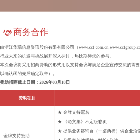
宁波大发新材料有限公司
宁波聚盛国际贸易有限公司
宁波日出石化有限公司
商务合作
宁波永沣物产有限公司
由浙江华瑞信息资讯股份有限有限公司（www.ccf.com.cn,www.ccfg
农夫山泉股份有限公司
行业未来的机遇与挑战展开深入探讨，热忱期待您的参与。
青岛金王国际贸易有限公司
本次会议将采用招商赞助的形式用以支持会议与满足企业宣传交流的需要
人民铁道
以确认函的先后确定取舍）。
塞拉尼斯（中国）投资有限公司
赞助招商截止日期：2026年03月18日
三江化工有限公司
赞助项目
山东华鲁国际贸易有限公司
山东泽睿源化工贸易有限公司
★ 金牌支持冠名
陕煤集团榆林化学有限责任公司
★ 《论文集》不定版彩页
上海伴兴实业发展有限公司
★ 提供业务咨询台（一桌两椅）供企业洽
金牌支持赞助
上海东证期货有限公司