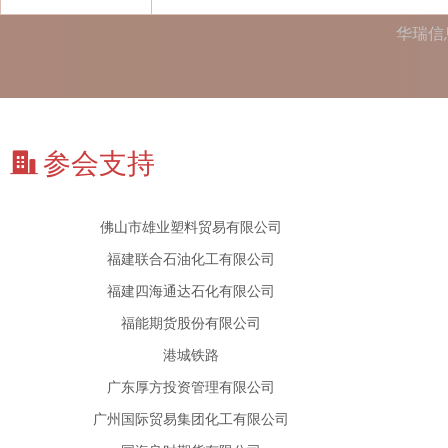
第八元素环境技术有限公司
华瑞信
东莞市领创环保材料科技有限公司
东证润和资本管理有限公司
方正中期期货有限公司
参会支持
佛山市雄业塑料贸易有限公司
福建联合石油化工有限公司
福建四海通达石化有限公司
福能期货股份有限公司
港城铁路
广东厚方投资管理有限公司
广州国际贸易集团化工有限公司
国海良时期货有限公司
国泰君安期货有限公司
海南海控物产集团有限公司