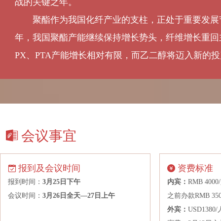
战的关键之年。
上海绿地能源集团实业发展有限公司
聚酯作为我国化纤产业的支柱，正处于重要发展节点
上海魔寓私募基金管理有限公司
年，我国聚酯产能继续保持增长势头，纤维增长重回
上海深涵投资有限公司
PX、PTA产能增长相对有限，而乙二醇将迈入新的
上海邰德贸易有限公司
上海新投企业发展有限公司
上海中期期货股份有限公司
上期资本管理有限公司
石油和化学工业规划院
会议事宜
四川汇维仕化纤有限公司
苏美达国际技术贸易有限公司
报到及会议时间
资费标准
苏州普路通纺织科技有限公司
报到时间：
3月25日下午
内宾：
RMB 4
台化兴业（宁波）有限公司
会议时间：
3月26日全天—27日上午
之前办款RMB 35
太和致远私募基金管理有限公司杭州分公司
外宾：
USD13
天津市大运有限公司