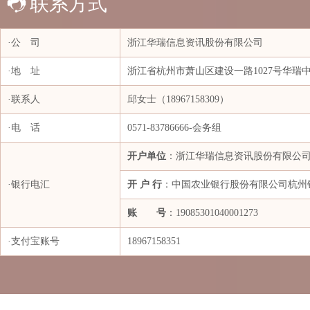
联系方式
中信建投期货有限公司
·公 司
浙江华瑞信息资讯股份有限公司
中银国际期货有限责任公司
竹本油脂（苏州）有限公司
·地 址
浙江省杭州市萧山区建设一路1027号华瑞中心
杭州润洲私募基金管理有限公司
中
·联系人
邱女士（18967158309）
Bhilosa Industries Private Limited
·电 话
0571-83786666-会务组
Hanwha Impact Corporation
MCPI PRIVATE LIMITED
开户单位
：浙江华瑞信息资讯股份有限公
Techno Sportswear Pvt ltd
·银行电汇
开 户 行
：中国农业银行股份有限公司杭州
安徽天罡物流有限公司
账 号
：19085301040001273
巴斯夫一体化基地（广东）有限公司
·支付宝账号
18967158351
北京兴高化学技术有限公司
标普全球
常熟市工业进出口贸易有限公司
常州塑来贸易有限公司