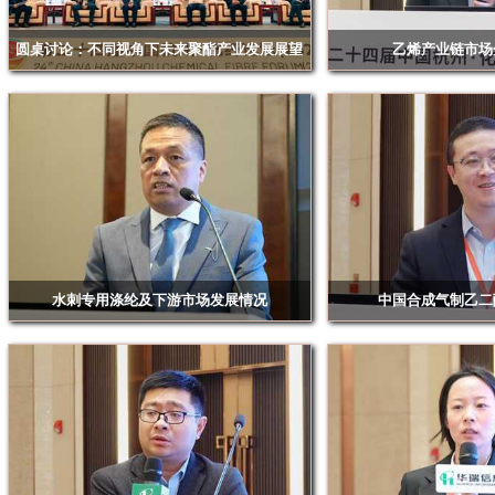
国泰君安期货有限公司
圆桌讨论：不同视角下未来聚酯产业发展展望
乙烯产业链市场
海南海控物产集团有限公司
华瑞信息(高建江)/荣盛石化(施杭奇)/逸盛石化(徐际
WoodMackenzie亚
恩)/恒力石化(张攀辉)/万凯新材料(陈灿忠)/华瑞信息
海通期货股份有限公司
(赖天明)
汉姆德华化工（上海）有限公司
杭州交投实业有限公司
杭州理灵智能科技有限公司
杭州珀汇贸易有限公司
杭州碳硅私募基金管理有限公司
水刺专用涤纶及下游市场发展情况
中国合成气制乙二
河南能源化工集团化工销售有限公司
厦门东屿行纺织新材料有限司销售总监韩旭
万凯新材料股份有限公
恒力石化（大连）炼化有限公司
恒泰（上海）国际贸易有限公司
华瑞
华泰长城国际贸易有限公司
环球乙二醇（亚太）有限公司