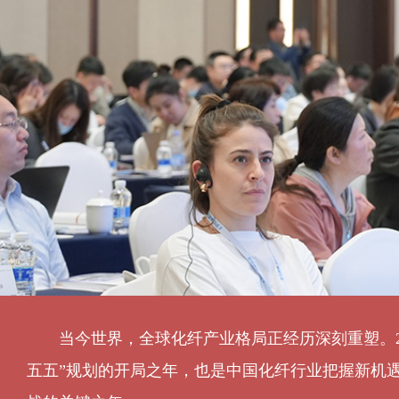
宁波日出石化有限公司
宁波永沣物产有限公司
农夫山泉股份有限公司
青岛金王国际贸易有限公司
人民铁道
塞拉尼斯（中国）投资有限公司
三江化工有限公司
山东华鲁国际贸易有限公司
山东泽睿源化工贸易有限公司
陕煤集团榆林化学有限责任公司
上海伴兴实业发展有限公司
当今世界，全球化纤产业格局正经历深刻重塑。20
上海东证期货有限公司
五五”规划的开局之年，也是中国化纤行业把握新机
上海金驭银坤商务咨询有限公司
上海蓝帆实业有限公司