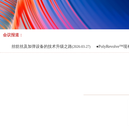
东证润和资本管理有限公司
方正中期期货有限公司
佛山市雄业塑料贸易有限公司
会议报道：
福建联合石油化工有限公司
福建四海通达石化有限公司
纺丝及加弹设备的技术升级之路
●PolyRevolve™现有聚
(2026-03-27)
福能期货股份有限公司
港城铁路
广东厚方投资管理有限公司
广州国际贸易集团化工有限公司
国海良时期货有限公司
国泰君安期货有限公司
海南海控物产集团有限公司
海通期货股份有限公司
汉姆德华化工（上海）有限公司