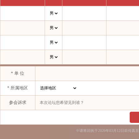
江苏大昌燃气设备有限公司
江苏虹港石化有限公司
江苏汇恩贸易有限公司
江苏龙蟠新材料科技有限公司
江苏双星彩塑新材料股份有限公司
江苏无染彩新材料有限公司
江苏悦葵贸易有限公司
* 单 位
江阴市金桥化工有限公司
* 所属地区
晋江逸科化纤有限公司
康师傅饮品投资（中国）有限公司上海分公司
参会诉求
科氏技术
蠡县凯鑫化纤有限公司
南昌铁路局集团有限公司
※请将回执于2026年03月12日前
南京欧灵化工有限公司