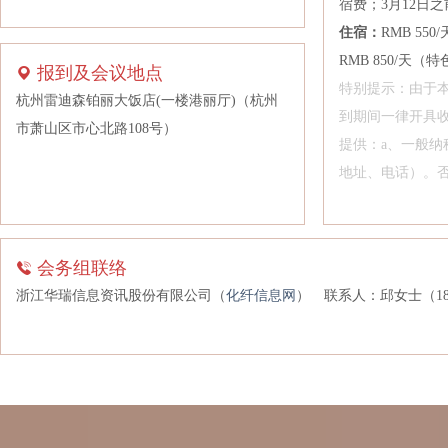
宿费；3月12日之前
通辽金煤化工有限公司
住宿：
RMB 5
RMB 850/天
万凯新材料股份有限公司
报到及会议地点
特别提示：由于
潍坊驼王实业有限公司
杭州雷迪森铂丽大饭店(一楼港丽厅)（杭州
到期间一律开具
五矿期货有限公司
市萧山区市心北路108号）
提供：a、一般纳
物产中大化工集团有限公司
地址、电话）。
西安菲尔特金属过滤材料股份有限公司
厦门国贸化工有限公司
厦门建发化工有限公司
会务组联络
厦门晟茂有限责任公司
浙江华瑞信息资讯股份有限公司（
化纤信息网
）
联系人：邱女士（1896
厦门玮泰纺织科技有限公司
厦门新鸿翔科技发展有限公司
香積研究（香港）有限公司
新凤鸣集团股份有限公司
新疆天富国际经贸有限公司张家港保税区国际贸易分公司