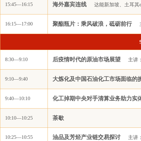
海外嘉宾连线
15:45—16:15
达能新加坡、土耳其esk
宁波利万新材料有限公司
泉州海天材料科技股份有限公司
聚酯瓶片：乘风破浪，砥砺前行
16:15—17:00
张家港保税区佑堂国际贸易有限公司
扬子石化-巴斯夫有限责任公司
扬州富威尔复合材料有限公司
浙江花见资产管理有限公司
后疫情时代的原油市场展望
8:30—9:10
主讲
五矿产业金融服务（深圳）有限公司杭州分公司
浙江佳人新材料有限公司
大炼化及中国石油化工市场面临的
9:10—9:40
江苏三房巷集团有限公司
四川省川化新天府化工有限责任公司
化工掉期中央对手清算业务助力实
9:40—10:10
欧斯化工（上海）有限公司
爱而泰可新材料（苏州）有限公司
茶歇
10:10—10:25
致远顺材料科技（苏州）有限公司
杭州瑞华石化有限公司
油品及芳烃产业链交易探讨
10:25—10:55
主讲