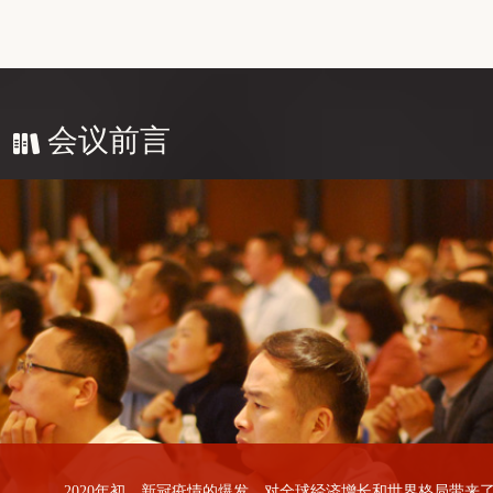
浙江盛邦化纤有限公司
内蒙古荣信化工有限公司
今麦郎饮品股份有限公司
万凯新材料股份有限公司
会议前言
中吴贸易发展（杭州）有限公司
宁波天裕达化工有限公司
浙江明日和顺新材料科技有限公司
蒙泰矿(北京)实业有限公司
天风期货股份有限公司
桐昆集团股份有限公司
江苏虹港石化有限公司
上海联油国际贸易有限公司
浙江四邦实业有限公司
杭州萧山永盛对外贸易有限公司
2020年初，新冠疫情的爆发，对全球经济增长和世界格局带来