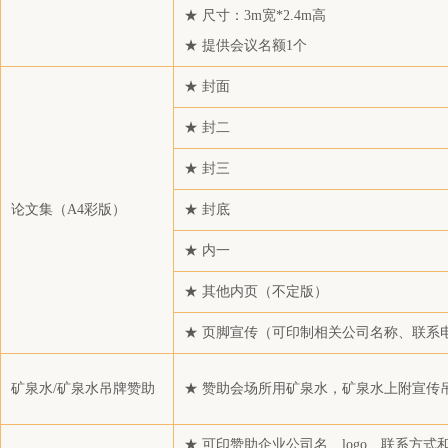
★ 尺寸：3m宽*2.4m高
上海联油国际贸易有限公司
★ 提供会议名额1个
浙江四邦实业有限公司
杭州萧山永盛对外贸易有限公司
★ 封面
贵州惟孚祥科技有限公司
★ 封二
碧辟（中国）投资有限公司
★ 封三
招金期货有限公司
湖北绿宇环保有限公司
论文集（A4彩版）
★ 封底
恒力石化（大连）炼化有限公司
★ 内一
常州通塑化工新材料有限公司
★ 其他内页（不定版）
康泰斯（上海）化学工程有限公司
★ 页脚宣传（可印制相关公司名称、联系
宁波泓驿欣进出口有限公司
浙江纳轩资产管理有限公司
矿泉水/矿泉水吊牌赞助
★ 赞助会场所用矿泉水，矿泉水上附宣传
南京盛庆和化工有限公司
江苏思润塑业有限公司
★ 可印赞助企业公司名、logo、联系方式