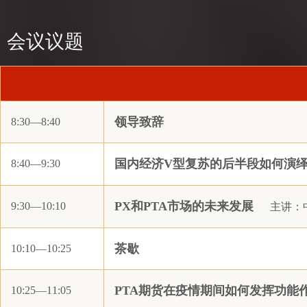
青岛明泽化工有限公司
福化工贸（漳州）有限公司
会议议题
建发（天津）有限公司
丸红（上海）有限公司
宁波鼎丰创展国际贸易有限公司
领导致辞
8:30—8:40
铭源物产有限公司
中国石化化工销售有限公司华中分公司
国内经济V型复苏的后半段如何演
8:40—9:30
一德期货有限公司
上海纺投贸易有限公司
PX和PTA市场的未来发展
9:30—10:10
主讲：
五矿经易期货有限公司
宁波茂煊国际贸易有限公司
茶歇
10:10—10:25
上海美远国际贸易有限公司
阳泉煤业化工集团供销有限责任公司
PTA期货在疫情期间如何发挥功能
10:25—11:05
安徽祯之信国际贸易有限公司