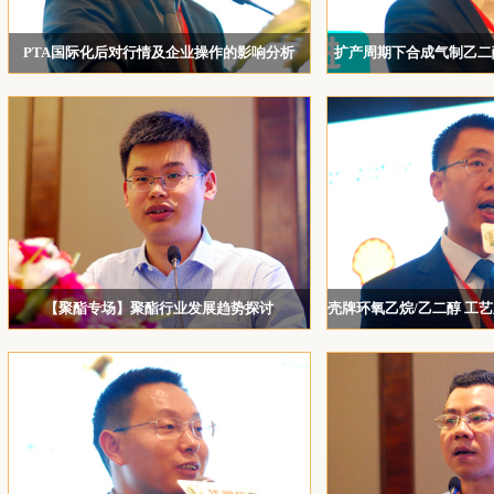
中融鼎（深圳）投资有限公司
PTA国际化后对行情及企业操作的影响分析
扩产周期下合成气制乙二
华泰长城资本管理有限公司
逸盛石化销售中心副总经理 徐际恩
北京兴高化学技术
浙江钟闻能源有限公司
宁波利万新材料有限公司
泉州海天材料科技股份有限公司
张家港保税区佑堂国际贸易有限公司
扬子石化-巴斯夫有限责任公司
扬州富威尔复合材料有限公司
浙江花见资产管理有限公司
【聚酯专场】聚酯行业发展趋势探讨
壳牌环氧乙烷/乙二醇 工
五矿产业金融服务（深圳）有限公司杭州分公司
浙江恒逸石化销售有限公司总经理 赵东华
壳牌（中国）有限公司 EO
政元
浙江佳人新材料有限公司
江苏三房巷集团有限公司
四川省川化新天府化工有限责任公司
欧斯化工（上海）有限公司