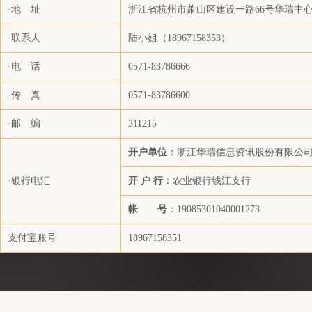
·地 址
浙江省杭州市萧山区建设一路66号华瑞中心1号
上海美远国际贸易有限公司
阳泉煤业化工集团供销有限责任公司
·联系人
陆小姐（18967158353）
安徽祯之信国际贸易有限公司
·电 话
0571-83786666
科佩（苏州）特种材料有限公司
·传 真
0571-83786600
陕煤集团榆林化学有限责任公司
浙江省成品油贸易有限公司
·邮 编
311215
高化学技术株式会社
开户单位
：浙江华瑞信息资讯股份有限公
上海轻梵国际贸易有限公司
·银行电汇
开 户 行
：农业银行钱江支行
厦门玮泰纺织科技有限公司
帐 号
：19085301040001273
浙江东越化工有限公司
徐州新风空调设备有限公司
支付宝账号
18967158351
深圳市康年科技有限公司
太仓市威豪化纤有限公司
海宁新高纤维有限公司