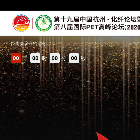
扬子石化-巴斯夫有限责任公司
扬州富威尔复合材料有限公司
浙江花见资产管理有限公司
五矿产业金融服务（深圳）有限公司杭州分公司
距离会议开始还有：
浙江佳人新材料有限公司
江苏三房巷集团有限公司
00
00
00
00
天
时
分
秒
四川省川化新天府化工有限责任公司
欧斯化工（上海）有限公司
爱而泰可新材料（苏州）有限公司
致远顺材料科技（苏州）有限公司
杭州瑞华石化有限公司
厦门港口商务资讯有限公司
香港富岸有限公司上海代表处
宏源期货有限公司