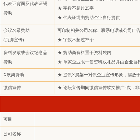
代表证背面及代表证绳
上期资本管理有限公司
★ 字数不超过25字
赞助
喜亚包装科技（青岛）有限公司
★ 代表证绳由赞助企业自行提供
浙江黄岩洲锽实业有限公司
会议名录赞助
可印制相关公司名称、联系电话或公司广
天津市大运有限公司
(页脚宣传)
★ 字数不超过25个
住化塑料化工贸易（上海）有限公司
资料发放或会议纪念品
★ 赞助商资料置于资料袋内
广发证券股份有限公司
赞助
★ 单家企业限一份资料或礼品并由企业自
创元期货股份有限公司
X展架赞助
★ 提供X展架一对供企业宣传形象，摆放
上海竹享贸易有限公司
张家港扬子江保税贸易有限公司
微信宣传
★ 论坛宣传期间微信宣传软文推广2次，非
建发物流集团有限公司
宁波能源实业有限公司
浙江经世供应链管理有限公司
项目
成都豪杰塑料科技有限公司
公司名称
四川能投化学新材料有限公司