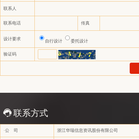
联泓化工销售有限公司
联系人
上海联弘国际贸易有限公司
联系电话
传真
浙江天圣化纤有限公司
青岛明泽化工有限公司
设计要求
自行设计
委托设计
福化工贸（漳州）有限公司
验证码
建发（天津）有限公司
丸红（上海）有限公司
宁波鼎丰创展国际贸易有限公司
铭源物产有限公司
中国石化化工销售有限公司华中分公司
一德期货有限公司
联系方式
上海纺投贸易有限公司
五矿经易期货有限公司
·公 司
浙江华瑞信息资讯股份有限公司
宁波茂煊国际贸易有限公司