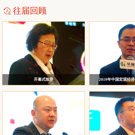
重庆国储有色金属有限公司
往届回顾
岷驲企业管理咨询服务（上海）有限公司
中国石化化工销售有限公司江苏分公司
江苏长风国际贸易有限公司
中
方正中期期货有限公司
迪畅（上海）管理咨询有限公司
永安期货股份有限公司萧山营业部
康
上海求石投资管理有限公司
开幕式致辞
2019年中国宏观经
上海迅邦投资有限公司
中国化纤工业协会副会长贺燕丽和浙江华瑞信息资
中国社科院世界经济与
讯股份有限公司总经理赖天明
华融融达期货股份有限公司
阳煤化工股份有限公司供销分公司
江苏海欣纤维有限公司
四川东材科技集团股份有限公司
联新（开平)高性能纤维有限公司