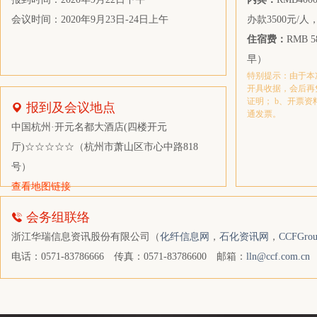
天津市大运有限公司
会议时间：2020年9月23日-24日上午
办款3500元/人
住化塑料化工贸易（上海）有限公司
住宿费：
RMB 
广发证券股份有限公司
早）
特别提示：由于本
创元期货股份有限公司
开具收据，会后再
证明； b、开票资
上海竹享贸易有限公司
报到及会议地点
通发票。
张家港扬子江保税贸易有限公司
中国杭州·开元名都大酒店(四楼开元
厅)☆☆☆☆☆（杭州市萧山区市心中路818
建发物流集团有限公司
号）
宁波能源实业有限公司
查看地图链接
浙江经世供应链管理有限公司
会务组联络
成都豪杰塑料科技有限公司
浙江华瑞信息资讯股份有限公司（
化纤信息网
，
石化资讯网
，
CCFGro
四川能投化学新材料有限公司
电话：0571-83786666
传真：0571-83786600
邮箱：
lln@ccf.com.cn
联泓化工销售有限公司
上海联弘国际贸易有限公司
浙江天圣化纤有限公司