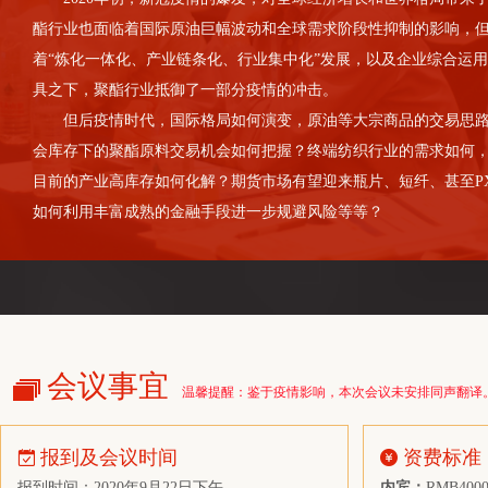
贵州惟孚祥科技有限公司
酯行业也面临着国际原油巨幅波动和全球需求阶段性抑制的影响，
碧辟（中国）投资有限公司
着“炼化一体化、产业链条化、行业集中化”发展，以及企业综合运
招金期货有限公司
具之下，聚酯行业抵御了一部分疫情的冲击。
但后疫情时代，国际格局如何演变，原油等大宗商品的交易思路
湖北绿宇环保有限公司
会库存下的聚酯原料交易机会如何把握？终端纺织行业的需求如何
恒力石化（大连）炼化有限公司
目前的产业高库存如何化解？期货市场有望迎来瓶片、短纤、甚至P
常州通塑化工新材料有限公司
如何利用丰富成熟的金融手段进一步规避风险等等？
康泰斯（上海）化学工程有限公司
宁波泓驿欣进出口有限公司
浙江纳轩资产管理有限公司
南京盛庆和化工有限公司
江苏思润塑业有限公司
会议事宜
温馨提醒：鉴于疫情影响，本次会议未安排同声翻译
上期资本管理有限公司
喜亚包装科技（青岛）有限公司
报到及会议时间
资费标准
浙江黄岩洲锽实业有限公司
报到时间：2020年9月22日下午
内宾：
RMB4