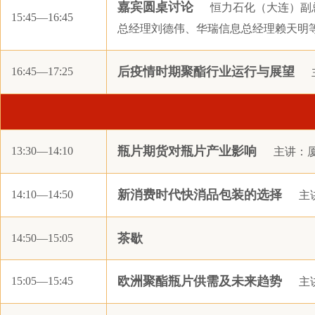
嘉宾圆桌讨论
恒力石化（大连）副
江苏长风国际贸易有限公司
中
15:45—16:45
总经理刘德伟、华瑞信息总经理赖天明
方正中期期货有限公司
迪畅（上海）管理咨询有限公司
后疫情时期聚酯行业运行与展望
16:45—17:25
永安期货股份有限公司萧山营业部
康
上海求石投资管理有限公司
上海迅邦投资有限公司
华融融达期货股份有限公司
瓶片期货对瓶片产业影响
13:30—14:10
主讲：
阳煤化工股份有限公司供销分公司
江苏海欣纤维有限公司
新消费时代快消品包装的选择
14:10—14:50
主
四川东材科技集团股份有限公司
茶歇
联新（开平)高性能纤维有限公司
14:50—15:05
中融鼎（深圳）投资有限公司
欧洲聚酯瓶片供需及未来趋势
15:05—15:45
主
华泰长城资本管理有限公司
浙江钟闻能源有限公司