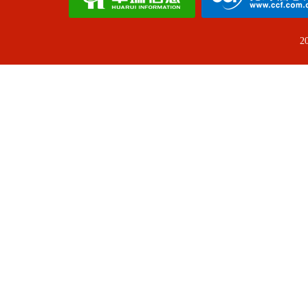
厦门国贸化纤有限公司
国盛期货有限责任公司
2
浙江汉东塑胶新材料有限公司
中信证券股份有限公司
浙江永安国油能源有限公司
华润怡宝饮料（中国）有限公司
上海中期期货股份有限公司
宁波金盛纤维科技有限公司
福建百宏聚纤科技实业有限公司
宁波沁越投资有限公司
浙江嘉兴港物流有限公司
厦门市元丰达贸易有限公司
浙江传化化学品有限公司
上海中泰多经国际贸易有限责任公司