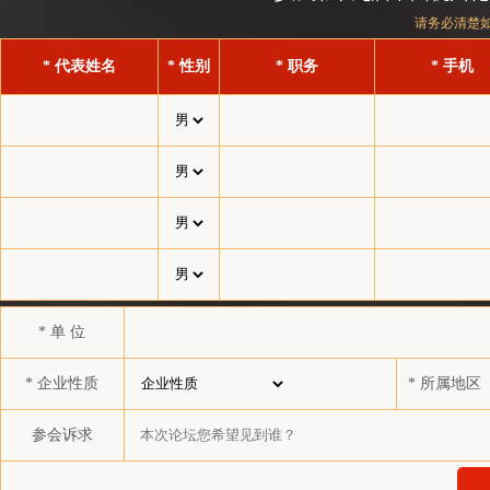
北京旭阳宏业化工有限公司
请务必清楚
上海木利实业有限公司
* 代表姓名
* 性别
* 职务
* 手机
扬州普立特科技发展有限公司
慈溪市兴科化纤有限公司
泰兴市福昌环保科技有限公司
上海夯石商贸有限公司
浙江宇丰机械有限公司
浙江和源供应链管理有限公司
益海（泰州）粮油工业有限公司
* 单 位
敦和资产管理有限公司
杭州华成聚合纤有限公司
* 企业性质
* 所属地区
睿谷嘉业贸易有限公司
参会诉求
新疆西北中石油国际事业有限公司
上海亿京实业有限公司