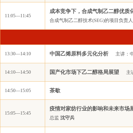
科佩（苏州）特种材料有限公司
成本竞争下，合成气制乙二醇优质
陕煤集团榆林化学有限责任公司
11:05—11:45
合成气制乙二醇技术(SEG)的项目负责
浙江省成品油贸易有限公司
高化学技术株式会社
上海轻梵国际贸易有限公司
厦门玮泰纺织科技有限公司
中国乙烯原料多元化分析
13:30—14:10
主讲：中
浙江东越化工有限公司
国产化市场下乙二醇格局展望
徐州新风空调设备有限公司
14:10—14:50
主
深圳市康年科技有限公司
茶歇
14:50—15:05
太仓市威豪化纤有限公司
海宁新高纤维有限公司
疫情对家纺行业的影响和未来市场
重庆国储有色金属有限公司
15:05—15:45
总监
沈守兵
岷驲企业管理咨询服务（上海）有限公司
中国石化化工销售有限公司江苏分公司