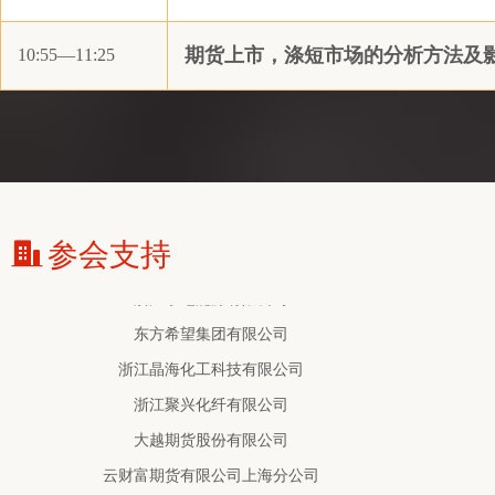
厦门港口商务资讯有限公司
期货上市，涤短市场的分析方法及
10:55—11:25
香港富岸有限公司上海代表处
宏源期货有限公司
杭州佰隆投资管理有限公司
广州市泷迪贸易有限公司
浙江泰地能源有限公司
东方希望集团有限公司
参会支持
浙江晶海化工科技有限公司
浙江聚兴化纤有限公司
大越期货股份有限公司
云财富期货有限公司上海分公司
厦门国贸化纤有限公司
国盛期货有限责任公司
浙江汉东塑胶新材料有限公司