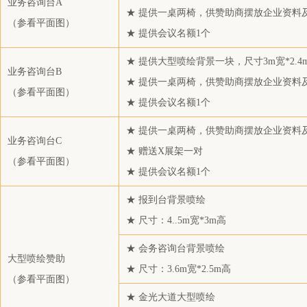
业务咨询台A
大连福佳大化石油化工有限公司
★ 提供一桌两椅，供赞助商摆放企业资料
（
参看平面图
）
★ 提供会议名额1个
中电投先融期货股份有限公司南京营业部
一重集团国际资源有限公司
★ 提供大型喷绘背景一块，尺寸3m宽*2.4
业务咨询台B
浙江盛邦化纤有限公司
★ 提供一桌两椅，供赞助商摆放企业资料
（
参看平面图
）
内蒙古荣信化工有限公司
★ 提供会议名额1个
今麦郎饮品股份有限公司
★ 提供一桌两椅，供赞助商摆放企业资料
业务咨询台C
万凯新材料股份有限公司
★ 赠送X展架一对
（
参看平面图
）
中吴贸易发展（杭州）有限公司
★ 提供会议名额1个
宁波天裕达化工有限公司
★ 报到台背景喷绘
浙江明日和顺新材料科技有限公司
★ 尺寸：4..5m宽*3m高
蒙泰矿(北京)实业有限公司
★ 会务咨询台背景喷绘
天风期货股份有限公司
大型喷绘赞助
★ 尺寸：3.6m宽*2.5m高
桐昆集团股份有限公司
（
参看平面图
）
江苏虹港石化有限公司
★ 金光大道大型喷绘