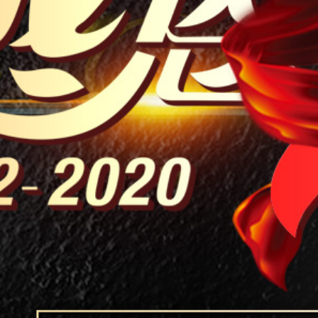
上海中期期货股份有限公司
宁波金盛纤维科技有限公司
福建百宏聚纤科技实业有限公司
宁波沁越投资有限公司
浙江嘉兴港物流有限公司
厦门市元丰达贸易有限公司
浙江传化化学品有限公司
上海中泰多经国际贸易有限责任公司
顶丰企业有限公司
中国石化润滑油有限公司
新疆蓝山屯河聚酯有限公司
北京旭阳宏业化工有限公司
上海木利实业有限公司
扬州普立特科技发展有限公司