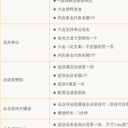
★一桌两椅业务咨询台
内蒙古易高煤化科技有限公司
★ 大会资料发放
中国百货纺织品有限公司
★ 内宾参会代表名额3个
江苏海域石油化工有限公司
★ 大会支持单位冠名
浙江亿鼎贸易有限公司
★ 金光大道大型喷绘一个
江苏申久化纤有限公司
支持单位
★ 大会《论文集》不定版彩页一页
酝启（舟山）物产有限公司
★ 内宾参会代表名额3个
江苏象石实业股份有限公司
★ 提供酒店洽谈室一间
华峰集团上海贸易有限公司
★ 提供会议名额2个
宁波富德能源有限公司
洽谈室赞助
★ 提供X展架一对
财通证券股份有限公司
★ 配置洽谈室茶歇
浙江天泰新材料科技有限公司
★ 会议开始前播放企业宣传片（宣传片自
珠海市瑞祥丰化工新材料有限公司
企业宣传片播放
★ 播放时长：5分钟
上海联跃国际贸易有限公司
浙江三维材料科技有限公司
★ 提供业务咨询台背景一块，尺寸3.6m宽*2