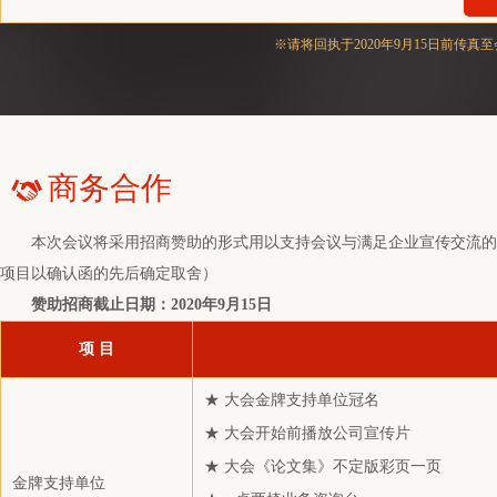
长江期货股份有限公司
※请将回执于2020年9月15日前
北方华锦化学工业股份有限公司
厦门象屿兴泓科技发展有限公司
江苏和宣资产管理有限公司
杭州天元涤纶有限公司
商务合作
福建省金纶高纤股份有限公司
航天长城贸易有限公司
本次会议将采用招商赞助的形式用以支持会议与满足企业宣传交流的需
湖北三宁化工股份有限公司
项目以确认函的先后确定取舍）
常熟涤纶有限公司
赞助招商截止日期：2020年9月15日
广东泰宝聚合物有限公司
项 目
丰锦国际贸易(上海)有限公司
★ 大会金牌支持单位冠名
嘉兴市海陆物流有限公司
★ 大会开始前播放公司宣传片
上海塑盛电子商务有限公司
★ 大会《论文集》不定版彩页一页
上海百捷辛逸贸易有限公司
金牌支持单位