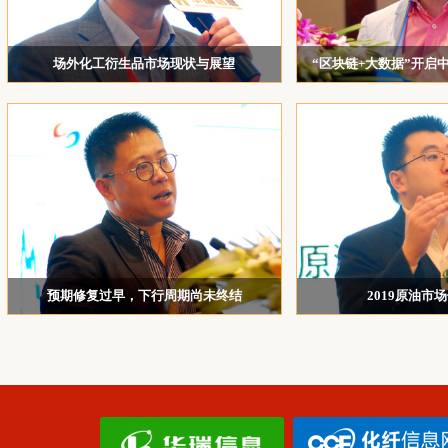
爱而泰可新材料（苏州）有限公司
致远顺材料科技（苏州）有限公司
场外化工衍生品市场现状与展望
“区块链+大数据”开启
杭州瑞华石化有限公司
上海清算所化工业务负责人 储节旺
江苏志远股份有限公司总裁
贵
厦门港口商务资讯有限公司
香港富岸有限公司上海代表处
宏源期货有限公司
杭州佰隆投资管理有限公司
广州市泷迪贸易有限公司
浙江泰地能源有限公司
预期修复过早，下行周期尚未终结
2019原油市
东方希望集团有限公司
弘则研究创始人 王沛
友山基金总经
浙江晶海化工科技有限公司
浙江聚兴化纤有限公司
大越期货股份有限公司
云财富期货有限公司上海分公司