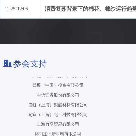
苏州华儒纤维科技有限公司
消费复苏背景下的棉花、棉纱运行趋
11:25-12:05
浙江盛邦化纤有限公司
晓星国际贸易（嘉兴）有限公司上海分公司
云财富期货有限公司上海分公司
恒力石化（大连）有限公司
恒力化工销售（苏州）有限公司
碧辟（中国）投资有限公司
参会支持
中信证券股份有限公司
盛虹（上海）聚酯材料有限公司
尚宣（上海）化工科技有限公司
上海竹享贸易有限公司
沭阳正中新材料有限公司
天津磊森化工产品销售有限公司
浙江传化化学品有限公司