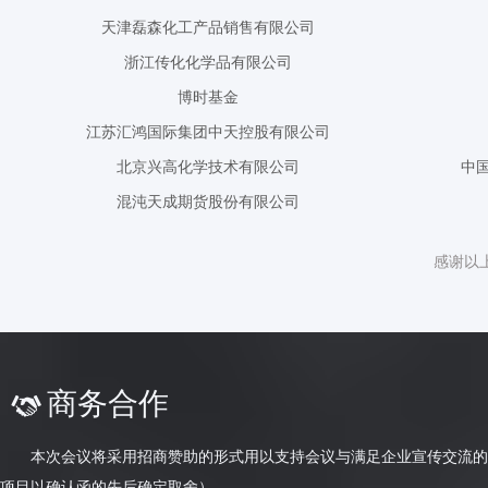
博时基金
江苏汇鸿国际集团中天控股有限公司
北京兴高化学技术有限公司
中
混沌天成期货股份有限公司
爱而泰可新材料（苏州）有限公司
南京希格化工有限公司
现代资源有限公司
海宁纺织综合企业有限公司
感谢以
南京扬子石化碧辟乙酰有限责任公司
浙江佳宝新纤维集团有限公司
浙江华孚纺织有限公司
国泰君安风险管理有限公司
商务合作
开平市荣诚实业有限公司
本次会议将采用招商赞助的形式用以支持会议与满足企业宣传交流的需
江苏宏泰纤维科技有限公司
项目以确认函的先后确定取舍）。