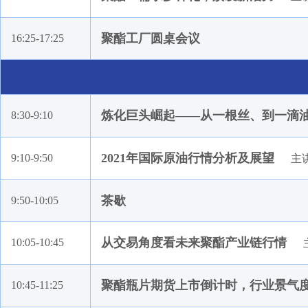
宁波联合燕华化工股份有限公司
杭州天迹资产管理有限公司
聚酯工厂圆桌会议
16:25-17:25
厦门玮泰纺织科技有限公司
致远顺材料科技（苏州）有限公司
新疆库尔勒中泰石化有限责任公司
浙江安顺化纤有限公司
炼化巨头崛起——从一根丝、到一滴
8:30-9:10
宁波恒逸实业有限公司
2021年国际原油行情分析及展望
9:10-9:50
浙江敦和实业有限公司
主
福建百宏聚纤科技实业有限公司
茶歇
9:50-10:05
达能(中国)食品饮料有限公司
中国石油天然气股份有限公司东北化工销售分公司
从交易角度看未来聚酯产业链行情
10:05-10:45
上海鸿凯投资有限公司
兰剑智能科技股份有限公司
聚酯瓶片期货上市倒计时，行业景气
10:45-11:25
上海迅邦投资有限公司