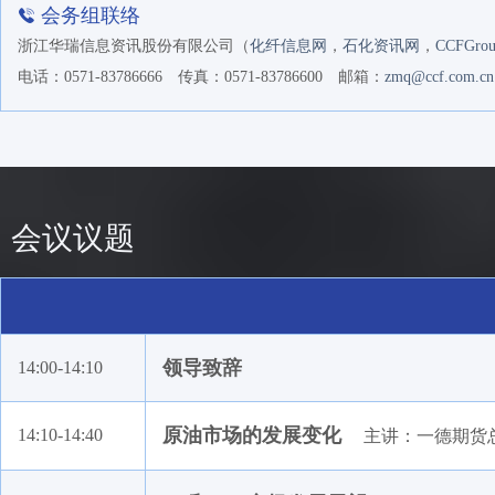
湖北三宁化工股份有限公司
会务组联络
航天长城贸易有限公司
浙江华瑞信息资讯股份有限公司（
化纤信息网
，
石化资讯网
，
CCFGro
上海中期期货股份有限公司
电话：0571-83786666
传真：0571-83786600
邮箱：
zmq@ccf.com.cn
康泰斯（上海）化学工程有限公司
迈科期货北京营业部
华东中石油国际事业有限公司
中国石油国际事业有限公司
会议议题
中国石化化工销售有限公司华北分公司
宁波国昕电子商务有限公司
杭州咏嘉教育科技有限公司
上海瞿谊实业有限公司
领导致辞
14:00-14:10
上海东亚期货有限公司
西北中石油国际事业有限公司
原油市场的发展变化
14:10-14:40
主讲：一德期货
格林大华期货有限公司