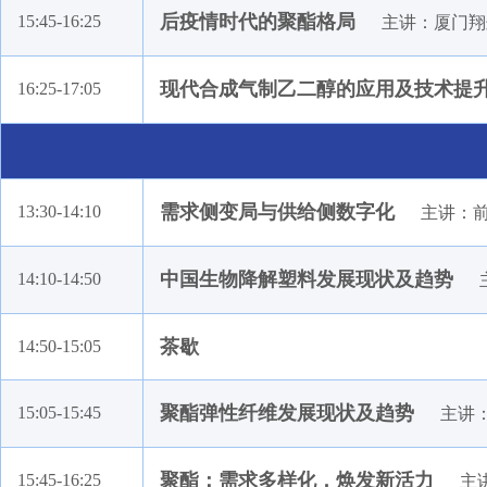
苏州泓聚纤维科技有限公司
后疫情时代的聚酯格局
15:45-16:25
主讲：厦门翔
华润化学材料科技控股有限公司
江苏超群机械科技发展有限公司
现代合成气制乙二醇的应用及技术提
16:25-17:05
张家港保税区佑堂国际贸易有限公司
财通证券股份有限公司上海分公司
新疆中泰物产有限公司
需求侧变局与供给侧数字化
13:30-14:10
主讲：
新疆生产建设兵团天盈石油化工股份有限公司
郑州沃华机械有限公司
中国生物降解塑料发展现状及趋势
14:10-14:50
浙江金鑫化纤有限公司
中化能源股份有限公司
茶歇
14:50-15:05
东方希望集团有限公司
内蒙古荣信化工有限公司
聚酯弹性纤维发展现状及趋势
15:05-15:45
主讲
青岛萨尔马纺织科技有限责任公司
江阴华西村商品合约交易中心有限公司
聚酯：需求多样化，焕发新活力
15:45-16:25
主