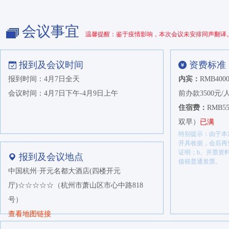
中信建投期货有限公司
浙江杭实化工有限公司
会议事宜
温馨提醒：鉴于疫情影响，本次会议未安排同声翻译
浙江物产经编供应链有限公司
宁波大发化纤有限公司
报到及会议时间
资费标准
福能期货股份有限公司
报到时间：4月7日全天
内宾：
RMB4
三井物产（上海）贸易有限公司
会议时间：4月7日下午-4月9日上午
前办款3500元/
上海浦景化工新材料有限公司
住宿费：
RMB
华泰长城国际贸易有限公司
双早）
已满
南亚加工丝（昆山）有限公司
特别提示：由于本
开具收据，会后再
江西华琛实业有限公司
证明；b、开票资
报到及会议地点
值税普通发票。
海通期货股份有限公司
中国杭州·开元名都大酒店(四楼开元
扬子石化-巴斯夫有限责任公司
厅)☆☆☆☆☆（杭州市萧山区市心中路818
绍兴彩格进出口有限公司
号）
查看地图链接
陕西克莱特精密机械有限公司