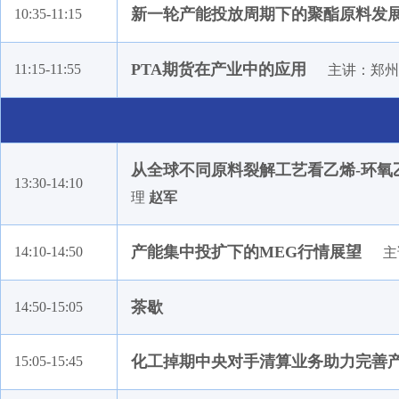
宁波日出石化有限公司
新一轮产能投放周期下的聚酯原料发
10:35-11:15
厦门惠仕特贸易有限公司
四川省川化新天府化工有限责任公司
PTA期货在产业中的应用
11:15-11:55
主讲：郑州
浙江慧润石化有限公司
沈阳新意石油化工厂
首创证券有限责任公司
从全球不同原料裂解工艺看乙烯-环氧
北方华锦化学工业股份有限公司
13:30-14:10
理
赵军
浙江久鼎供应链管理有限公司
天风证券股份有限公司
产能集中投扩下的MEG行情展望
14:10-14:50
主
中国石化化工销售有限公司
华融融达期货股份有限公司
茶歇
14:50-15:05
吉林省创盈金属材料有限公司
浙江泰地能源有限公司
化工掉期中央对手清算业务助力完善
15:05-15:45
上海国际棉花交易中心