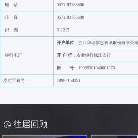
新疆天业（集团）有限公司
·电 话
0571-83786666
张家港保税区派易特贸易有限公司
·传 真
0571-83786600
成都兴盛和化工有限公司
·邮 编
311215
上海朝辉压力仪器有限公司
宁波杉杉物产有限公司
上
开户单位
：浙江华瑞信息资讯股份有限公
宁波茂煊国际贸易有限公司
·银行电汇
开 户 行
：农业银行钱江支行
上海杉杉贸易有限公司
帐 号
：19085301040001273
常熟市工业进出口贸易有限公司
马森能源（南京）有限公司
支付宝账号
18967158351
欧瑞康（中国）科技有限公司上海分公司
阿格
联力环保新能源有限公司
新湖期货有限公司
山西沃能化工科技有限公司
往届回顾
宁波立善贸易有限公司