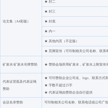
方正物产集团有限公司综合交易部
★ 封二
福化工贸（漳州）有限公司
★ 封三
宁波永沣物产有限公司
论文集（A4彩版）
★ 封底
方正中期期货有限公司
★ 内一
上海化工供销有限公司
三房巷集团有限公司
★ 其他内页（不定版）
苏州盛虹纤维有限公司
★ 页脚宣传（可印制相关公司名称、联系
浙江经世供应链管理有限公司
上海安粮资本有限公司
矿泉水/矿泉水吊牌赞助
★ 赞助会场所用矿泉水，矿泉水上附宣传
杭州萧山永盛对外贸易有限公司
★ 可印赞助企业公司名、logo、联系方式
华润化学材料科技控股有限公司
代表证背面及代表证绳
★ 字数不超过25字
张家港保税区长江国际港务有限公司
赞助
★ 代表证绳由赞助企业自行提供
壳牌(中国）有限公司
中信建投期货有限公司
会议名录赞助
可印制相关公司名称、联系电话或公司广