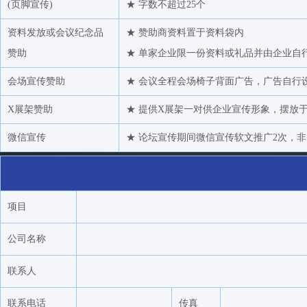
浙江杭实化工有限公司
(页脚宣传)
★ 字数不超过25个
浙江物产经编供应链有限公司
资料发放或会议纪念品
★ 赞助商资料置于资料袋内
宁波大发化纤有限公司
赞助
★ 单家企业限一份资料或礼品并由企业自
福能期货股份有限公司
会场宣传赞助
★ 会议全程会场椅子背面广告，广告自行设计（
三井物产（上海）贸易有限公司
X展架赞助
★ 提供X展架一对供企业宣传形象，摆放
上海浦景化工新材料有限公司
华泰长城国际贸易有限公司
微信宣传
★ 论坛宣传期间微信宣传软文推广2次，非
南亚加工丝（昆山）有限公司
江西华琛实业有限公司
海通期货股份有限公司
项目
扬子石化-巴斯夫有限责任公司
公司名称
绍兴彩格进出口有限公司
陕西克莱特精密机械有限公司
联系人
湖北三宁化工股份有限公司
联系电话
传真