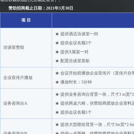
远大物产有限公司
中
赞助招商截止日期：2021年3月30日
常熟涤纶有限公司
项 目
厦门国贸化纤有限公司
欧瑞康巴马格惠通（扬州）工程有限公司
★ 提供酒店洽谈室一间
张家港欣欣高纤股份有限公司
★ 提供会议名额2个
洽谈室赞助
东北中石油国际事业有限公司
★ 提供X展架一对
浙江宇丰机械有限公司
★ 配置洽谈室茶歇
杜邦贸易(上海)有限公司
★ 会议开始前播放企业宣传片（宣传片自
企业宣传片播放
上海路永国际贸易有限公司
★ 播放时长：5分钟
阳煤化工股份有限公司供销分公司
★ 提供业务咨询台背景一块，尺寸3 m宽*2
中博实业发展总公司
业务咨询台A
★ 提供两桌六椅，供赞助商摆放企业资料
揭阳市中富经贸有限公司
★ 提供会议名额1个
浙江孚合商贸有限公司
★ 提供大型喷绘背景一块，尺寸3m宽*2.6
江苏省陶瓷进出口（集团）有限公司
业务咨询台B
★ 提供一桌两椅，供赞助商摆放企业资料