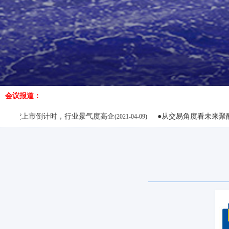
浙江传化化学品有限公司
博时基金
江苏汇鸿国际集团中天控股有限公司
北京兴高化学技术有限公司
中
混沌天成期货股份有限公司
爱而泰可新材料（苏州）有限公司
会议报道：
南京希格化工有限公司
倒计时，行业景气度高企
●从交易角度看未来聚酯产业链行情
(2021-04-09)
(
现代资源有限公司
海宁纺织综合企业有限公司
南京扬子石化碧辟乙酰有限责任公司
浙江佳宝新纤维集团有限公司
浙江华孚纺织有限公司
国泰君安风险管理有限公司
开平市荣诚实业有限公司