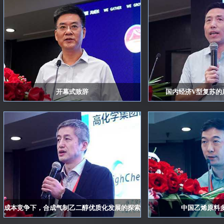
浙江春风化工有限公司
上海联跃国际贸易有限公司
中信期货有限公司
绍兴九洲化纤有限公司
迪卡侬
厦门建发轻工有限公司
开幕式致辞
国内经济V型复苏的
福建百宏石化有限公司
丸红（上海）有限公司
浙江卫星石化股份有限公司
福建浔兴拉链科技股份有限公司
江苏海域石油化工有限公司
常州通塑化工新材料有限公司
东营华联石油化工厂有限公司
成本竞争下，合成气制乙二醇优质化发展的探索
中国乙烯原料
宁波日出石化有限公司