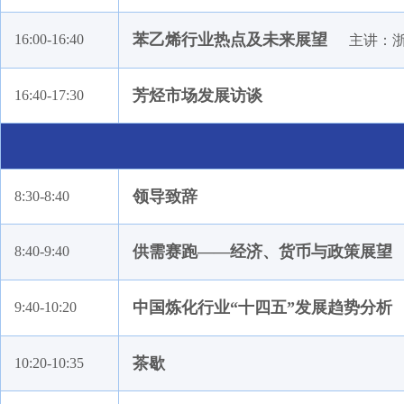
宁波立善贸易有限公司
浙江春风化工有限公司
苯乙烯行业热点及未来展望
16:00-16:40
主讲：浙
上海联跃国际贸易有限公司
中信期货有限公司
芳烃市场发展访谈
16:40-17:30
绍兴九洲化纤有限公司
迪卡侬
厦门建发轻工有限公司
领导致辞
8:30-8:40
福建百宏石化有限公司
丸红（上海）有限公司
供需赛跑——经济、货币与政策展望
8:40-9:40
浙江卫星石化股份有限公司
福建浔兴拉链科技股份有限公司
中国炼化行业“十四五”发展趋势分析
9:40-10:20
江苏海域石油化工有限公司
常州通塑化工新材料有限公司
茶歇
10:20-10:35
东营华联石油化工厂有限公司