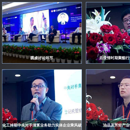
厦门惠仕特贸易有限公司
四川省川化新天府化工有限责任公司
浙江慧润石化有限公司
沈阳新意石油化工厂
首创证券有限责任公司
北方华锦化学工业股份有限公司
浙江久鼎供应链管理有限公司
圆桌讨论环节
后疫情时期聚酯行
天风证券股份有限公司
中国石化化工销售有限公司
华融融达期货股份有限公司
吉林省创盈金属材料有限公司
浙江泰地能源有限公司
上海国际棉花交易中心
苏州泓聚纤维科技有限公司
化工掉期中央对手清算业务助力实体企业乘风破浪
油品及芳烃产业