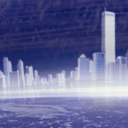
上海迅邦投资有限公司
苏州华儒纤维科技有限公司
浙江盛邦化纤有限公司
晓星国际贸易（嘉兴）有限公司上海分公司
云财富期货有限公司上海分公司
恒力石化（大连）有限公司
恒力化工销售（苏州）有限公司
碧辟（中国）投资有限公司
中信证券股份有限公司
盛虹（上海）聚酯材料有限公司
尚宣（上海）化工科技有限公司
上海竹享贸易有限公司
沭阳正中新材料有限公司
天津磊森化工产品销售有限公司