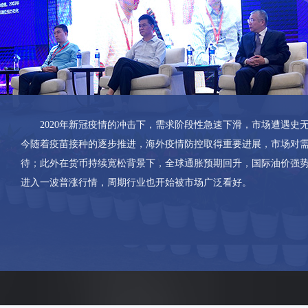
五矿产业金融服务（深圳）有限公司杭州分公司
方正物产集团有限公司综合交易部
福化工贸（漳州）有限公司
宁波永沣物产有限公司
方正中期期货有限公司
上海化工供销有限公司
2020年新冠疫情的冲击下，需求阶段性急速下滑，市场遭遇史
三房巷集团有限公司
今随着疫苗接种的逐步推进，海外疫情防控取得重要进展，市场对
苏州盛虹纤维有限公司
待；此外在货币持续宽松背景下，全球通胀预期回升，国际油价强
浙江经世供应链管理有限公司
进入一波普涨行情，周期行业也开始被市场广泛看好。
上海安粮资本有限公司
杭州萧山永盛对外贸易有限公司
华润化学材料科技控股有限公司
张家港保税区长江国际港务有限公司
壳牌(中国）有限公司