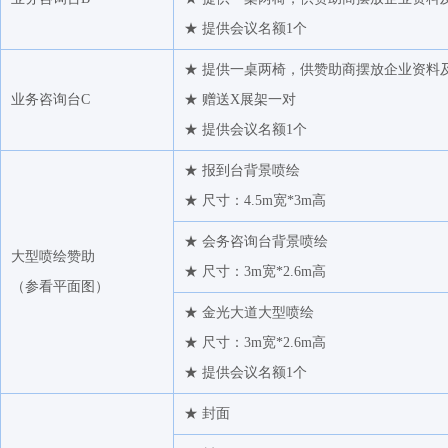
扬瀚钰
★ 提供会议名额1个
上海木利实业有限公司
孙浩
★ 提供一桌两椅，供赞助商摆放企业资料
业务咨询台C
★ 赠送X展架一对
豆如彪
★ 提供会议名额1个
江苏华亚化纤有限公司
东证润和资本管理有限公司
★ 报到台背景喷绘
大越期货股份有限公司
★ 尺寸：4.5m宽*3m高
宁波金盛纤维科技有限公司
★ 会务咨询台背景喷绘
大型喷绘赞助
江苏申久 ( 集团 ) 有限公司
★ 尺寸：3m宽*2.6m高
（
参看平面图
）
南京盛庆和化工有限公司
★ 金光大道大型喷绘
福建永荣控股集团有限公司
★ 尺寸：3m宽*2.6m高
中国石化化工销售有限公司华南分公司
★ 提供会议名额1个
郑州商品交易所
★ 封面
五矿产业金融服务（深圳）有限公司杭州分公司