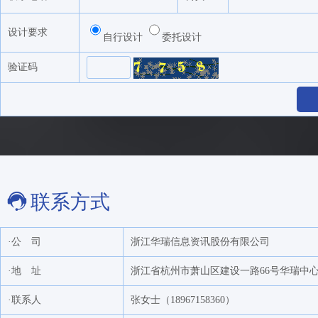
航天长城贸易有限公司
上海中期期货股份有限公司
设计要求
自行设计
委托设计
康泰斯（上海）化学工程有限公司
验证码
迈科期货北京营业部
华东中石油国际事业有限公司
中国石油国际事业有限公司
中国石化化工销售有限公司华北分公司
宁波国昕电子商务有限公司
杭州咏嘉教育科技有限公司
联系方式
上海瞿谊实业有限公司
上海东亚期货有限公司
·公 司
浙江华瑞信息资讯股份有限公司
西北中石油国际事业有限公司
·地 址
浙江省杭州市萧山区建设一路66号华瑞中心1号
格林大华期货有限公司
蒙泰矿(北京)实业有限公司
·联系人
张女士（18967158360）