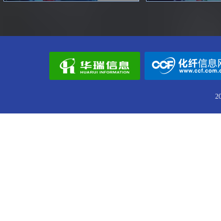
华润化学材料科技控股有限公司
江苏超群机械科技发展有限公司
张家港保税区佑堂国际贸易有限公司
财通证券股份有限公司上海分公司
新疆中泰物产有限公司
新疆生产建设兵团天盈石油化工股份有限公司
2
郑州沃华机械有限公司
浙江金鑫化纤有限公司
中化能源股份有限公司
东方希望集团有限公司
内蒙古荣信化工有限公司
青岛萨尔马纺织科技有限责任公司
江阴华西村商品合约交易中心有限公司
宁波联合燕华化工股份有限公司